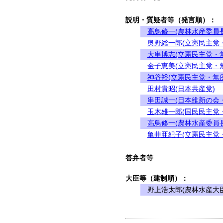
説明・質疑者等（発言順）：
高鳥修一(農林水産委員長
奥野総一郎(立憲民主党
大串博志(立憲民主党・
金子恵美(立憲民主党・
神谷裕(立憲民主党・無
田村貴昭(日本共産党)
串田誠一(日本維新の会
玉木雄一郎(国民民主党
高鳥修一(農林水産委員長
亀井亜紀子(立憲民主党
答弁者等
大臣等（建制順）：
野上浩太郎(農林水産大臣