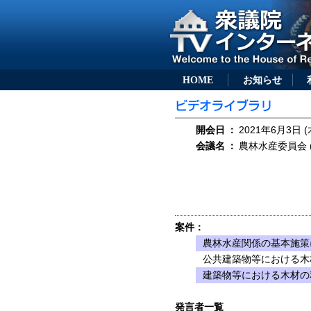
HOME
お知らせ
開会日
：
2021年6月3日 (
会議名
：
農林水産委員会 (
案件：
農林水産関係の基本施策
公共建築物等における木
建築物等における木材の
発言者一覧