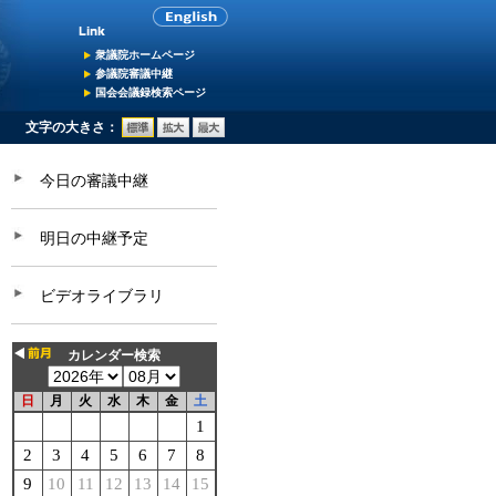
衆議院ホームページ
参議院審議中継
国会会議録検索ページ
文字の大きさ：
今日の審議中継
明日の中継予定
ビデオライブラリ
カレンダー検索
日
月
火
水
木
金
土
1
2
3
4
5
6
7
8
9
10
11
12
13
14
15