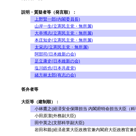
説明・質疑者等（発言順）：
上野賢一郎(内閣委員長)
山岸一生(立憲民主党・無所属)
大串博志(立憲民主党・無所属)
本庄知史(立憲民主党・無所属)
太栄志(立憲民主党・無所属)
阿部司(日本維新の会)
足立康史(日本維新の会)
塩川鉄也(日本共産党)
緒方林太郎(有志の会)
答弁者等
大臣等（建制順）：
小林鷹之(経済安全保障担当 内閣府特命担当大臣（科学
小田原潔(外務副大臣)
田中英之(文部科学副大臣)
岩田和親(経済産業大臣政務官兼内閣府大臣政務官兼復