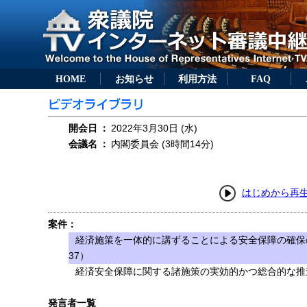
HOME
お知らせ
利用方法
FAQ
開会日
：
2022年3月30日 (水)
会議名
：
内閣委員会 (3時間14分)
はじめから再
案件：
経済施策を一体的に講ずることによる安全保障の確保
37）
経済安全保障に関する諸施策の実効的かつ総合的な推進
発言者一覧