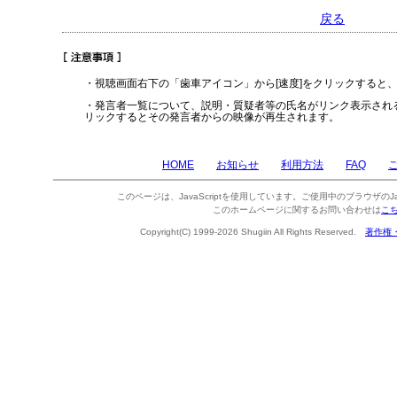
戻る
・視聴画面右下の「歯車アイコン」から[速度]をクリックすると
・発言者一覧について、説明・質疑者等の氏名がリンク表示され
リックするとその発言者からの映像が再生されます。
HOME
お知らせ
利用方法
FAQ
このページは、JavaScriptを使用しています。ご使用中のブラウザのJa
このホームページに関するお問い合わせは
こ
Copyright(C) 1999-2026 Shugiin All Rights Reserved.
著作権