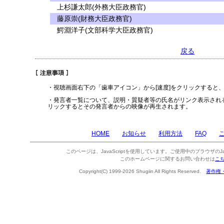
上杉謙太郎(外務大臣政務官)
藤原崇(財務大臣政務官)
鰐淵洋子(文部科学大臣政務官)
戻る
・視聴画面右下の「歯車アイコン」から[速度]をクリックすると
・発言者一覧について、説明・質疑者等の氏名がリンク表示され
リックするとその発言者からの映像が再生されます。
HOME
お知らせ
利用方法
FAQ
このページは、JavaScriptを使用しています。ご使用中のブラウザのJa
このホームページに関するお問い合わせは
こ
Copyright(C) 1999-2026 Shugiin All Rights Reserved.
著作権