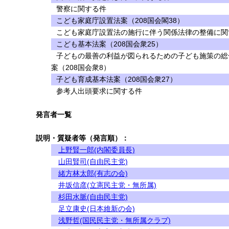
警察に関する件
こども家庭庁設置法案（208国会閣38）
こども家庭庁設置法の施行に伴う関係法律の整備に関す
こども基本法案（208国会衆25）
子どもの最善の利益が図られるための子ども施策の総
案（208国会衆8）
子ども育成基本法案（208国会衆27）
参考人出頭要求に関する件
発言者一覧
説明・質疑者等（発言順）：
上野賢一郎(内閣委員長)
山田賢司(自由民主党)
緒方林太郎(有志の会)
井坂信彦(立憲民主党・無所属)
杉田水脈(自由民主党)
足立康史(日本維新の会)
浅野哲(国民民主党・無所属クラブ)