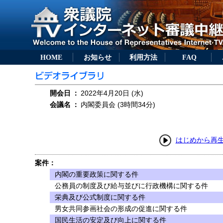
HOME
お知らせ
利用方法
FAQ
開会日
：
2022年4月20日 (水)
会議名
：
内閣委員会 (3時間34分)
はじめから再
案件：
内閣の重要政策に関する件
公務員の制度及び給与並びに行政機構に関する件
栄典及び公式制度に関する件
男女共同参画社会の形成の促進に関する件
国民生活の安定及び向上に関する件