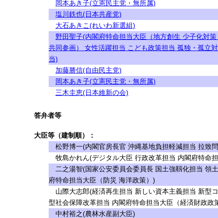
岡本あき子(立憲民主党・無所属)
塩川鉄也(日本共産党)
大石あきこ(れいわ新選組)
野田聖子(内閣府特命担当大臣（地方創生 少子化対策
共同参画） 女性活躍担当 こども政策担当 孤独・孤立
当)
加藤勝信(自由民主党)
岡本あき子(立憲民主党・無所属)
三木圭恵(日本維新の会)
答弁者等
大臣等（建制順）：
松野博一(内閣官房長官 沖縄基地負担軽減担当 拉致問
牧島かれん(デジタル大臣 行政改革担当 内閣府特命担
二之湯智(国家公安委員会委員長 国土強靱化担当 領土
府特命担当大臣（防災 海洋政策）)
山際大志郎(経済再生担当 新しい資本主義担当 新型
型社会保障改革担当 内閣府特命担当大臣（経済財政政策
中村裕之(農林水産副大臣)