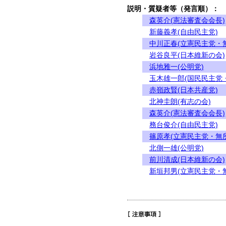
説明・質疑者等（発言順）：
森英介(憲法審査会会長)
新藤義孝(自由民主党)
中川正春(立憲民主党・
岩谷良平(日本維新の会)
浜地雅一(公明党)
玉木雄一郎(国民民主党
赤嶺政賢(日本共産党)
北神圭朗(有志の会)
森英介(憲法審査会会長)
務台俊介(自由民主党)
篠原孝(立憲民主党・無
北側一雄(公明党)
前川清成(日本維新の会)
新垣邦男(立憲民主党・