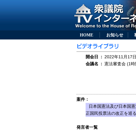
HOME
お知らせ
開会日
：
2022年11月17日
会議名
：
憲法審査会 (1時
案件：
日本国憲法及び日本国憲
正国民投票法の改正を巡
発言者一覧