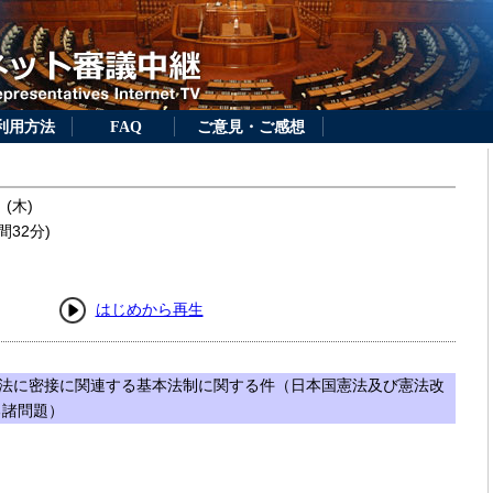
利用方法
FAQ
ご意見・ご感想
 (木)
間32分)
はじめから再生
法に密接に関連する基本法制に関する件（日本国憲法及び憲法改
る諸問題）