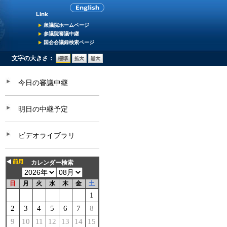
衆議院ホームページ
参議院審議中継
国会会議録検索ページ
文字の大きさ：
今日の審議中継
明日の中継予定
ビデオライブラリ
カレンダー検索
日
月
火
水
木
金
土
1
2
3
4
5
6
7
8
9
10
11
12
13
14
15