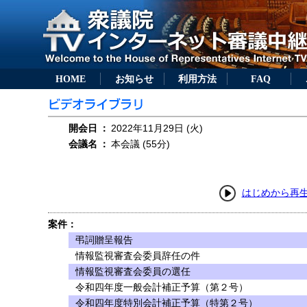
HOME
お知らせ
利用方法
FAQ
開会日
：
2022年11月29日 (火)
会議名
：
本会議 (55分)
はじめから再
案件：
弔詞贈呈報告
情報監視審査会委員辞任の件
情報監視審査会委員の選任
令和四年度一般会計補正予算（第２号）
令和四年度特別会計補正予算（特第２号）