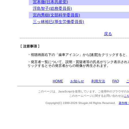
宮本徹(日本共産党)
浮島智子(総務委員長)
宮内秀樹(文部科学委員長)
三ッ林裕巳(厚生労働委員長)
戻る
・視聴画面右下の「歯車アイコン」から[速度]をクリックすると
・発言者一覧について、説明・質疑者等の氏名がリンク表示され
リックするとその発言者からの映像が再生されます。
HOME
お知らせ
利用方法
FAQ
このページは、JavaScriptを使用しています。ご使用中のブラウザのJa
このホームページに関するお問い合わせは
こ
Copyright(C) 1999-2026 Shugiin All Rights Reserved.
著作権