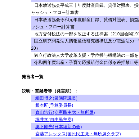
日本放送協会平成三十年度財産目録、貸借対照表、損
ャッシュ・フロー計算書
日本放送協会令和元年度財産目録、貸借対照表、損益
ッシュ・フロー計算書
地方交付税法の一部を改正する法律案（210国会閣19
国立研究開発法人情報通信研究機構法及び電波法の一
20）
独立行政法人大学改革支援・学位授与機構法の一部を改
令和四年度出産・子育て応援給付金に係る差押禁止等に
発言者一覧
説明・質疑者等（発言順）：
細田博之(衆議院議長)
根本匠(予算委員長)
森山浩行(立憲民主党・無所属)
堀井学(自由民主党)
奥下剛光(日本維新の会)
斎藤アレックス(国民民主党・無所属クラブ)