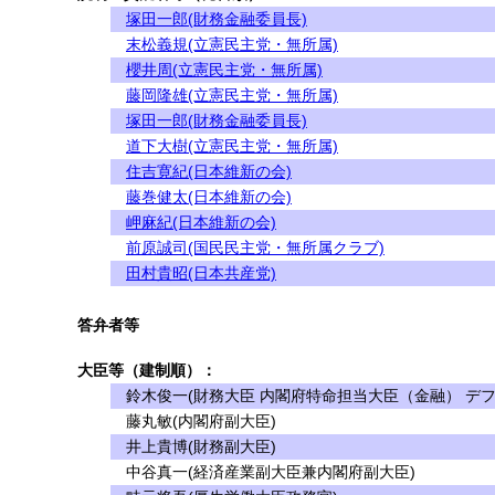
塚田一郎(財務金融委員長)
末松義規(立憲民主党・無所属)
櫻井周(立憲民主党・無所属)
藤岡隆雄(立憲民主党・無所属)
塚田一郎(財務金融委員長)
道下大樹(立憲民主党・無所属)
住吉寛紀(日本維新の会)
藤巻健太(日本維新の会)
岬麻紀(日本維新の会)
前原誠司(国民民主党・無所属クラブ)
田村貴昭(日本共産党)
答弁者等
大臣等（建制順）：
鈴木俊一(財務大臣 内閣府特命担当大臣（金融） デフ
藤丸敏(内閣府副大臣)
井上貴博(財務副大臣)
中谷真一(経済産業副大臣兼内閣府副大臣)