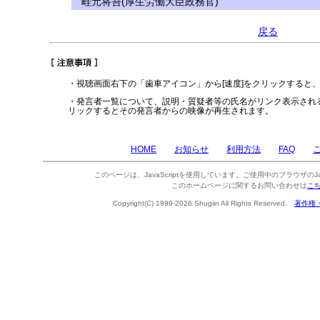
畦元将吾(厚生労働大臣政務官)
戻る
・視聴画面右下の「歯車アイコン」から[速度]をクリックすると
・発言者一覧について、説明・質疑者等の氏名がリンク表示され
リックするとその発言者からの映像が再生されます。
HOME
お知らせ
利用方法
FAQ
このページは、JavaScriptを使用しています。ご使用中のブラウザのJa
このホームページに関するお問い合わせは
こ
Copyright(C) 1999-2026 Shugiin All Rights Reserved.
著作権