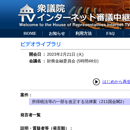
HOME
お知らせ
利用方法
FAQ
開会日
：
2023年2月21日 (火)
会議名
：
財務金融委員会 (5時間48分)
はじめから再
案件：
所得税法等の一部を改正する法律案（211国会閣2）
発言者一覧
説明・質疑者等（発言順）：