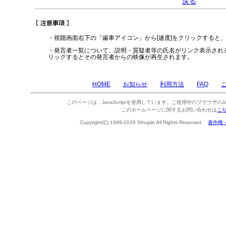
戻る
・視聴画面右下の「歯車アイコン」から[速度]をクリックすると
・発言者一覧について、説明・質疑者等の氏名がリンク表示され
リックするとその発言者からの映像が再生されます。
HOME
お知らせ
利用方法
FAQ
このページは、JavaScriptを使用しています。ご使用中のブラウザのJa
このホームページに関するお問い合わせは
こ
Copyright(C) 1999-2026 Shugiin All Rights Reserved.
著作権