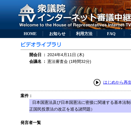
HOME
お知らせ
利用方法
FAQ
開会日
：
2024年4月11日 (木)
会議名
：
憲法審査会 (1時間32分)
はじめから再
案件：
日本国憲法及び日本国憲法に密接に関連する基本法制
正国民投票法の改正を巡る諸問題）
発言者一覧