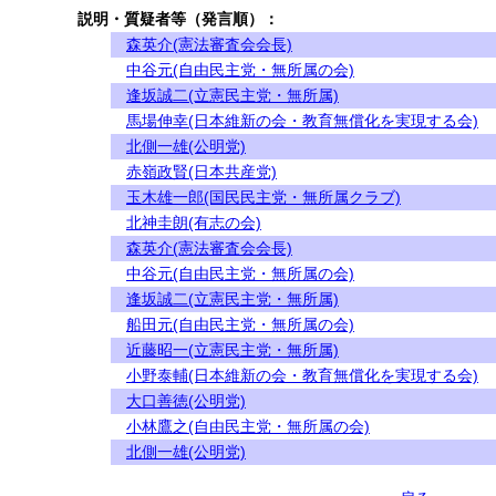
説明・質疑者等（発言順）：
森英介(憲法審査会会長)
中谷元(自由民主党・無所属の会)
逢坂誠二(立憲民主党・無所属)
馬場伸幸(日本維新の会・教育無償化を実現する会)
北側一雄(公明党)
赤嶺政賢(日本共産党)
玉木雄一郎(国民民主党・無所属クラブ)
北神圭朗(有志の会)
森英介(憲法審査会会長)
中谷元(自由民主党・無所属の会)
逢坂誠二(立憲民主党・無所属)
船田元(自由民主党・無所属の会)
近藤昭一(立憲民主党・無所属)
小野泰輔(日本維新の会・教育無償化を実現する会)
大口善徳(公明党)
小林鷹之(自由民主党・無所属の会)
北側一雄(公明党)