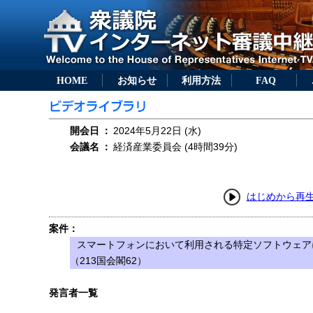
HOME
お知らせ
利用方法
FAQ
開会日
：
2024年5月22日 (水)
会議名
：
経済産業委員会 (4時間39分)
はじめから再
案件：
スマートフォンにおいて利用される特定ソフトウェア
（213国会閣62）
発言者一覧