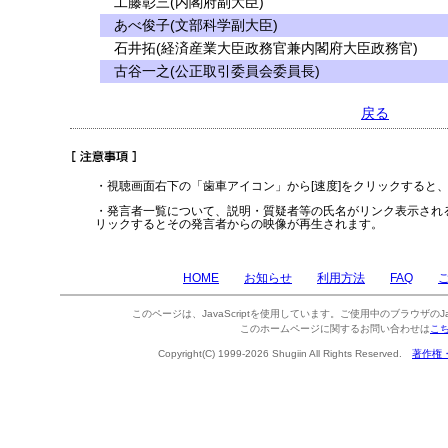
工藤彰三(内閣府副大臣)
あべ俊子(文部科学副大臣)
石井拓(経済産業大臣政務官兼内閣府大臣政務官)
古谷一之(公正取引委員会委員長)
戻る
・視聴画面右下の「歯車アイコン」から[速度]をクリックすると
・発言者一覧について、説明・質疑者等の氏名がリンク表示され
リックするとその発言者からの映像が再生されます。
HOME
お知らせ
利用方法
FAQ
このページは、JavaScriptを使用しています。ご使用中のブラウザのJa
このホームページに関するお問い合わせは
こ
Copyright(C) 1999-2026 Shugiin All Rights Reserved.
著作権