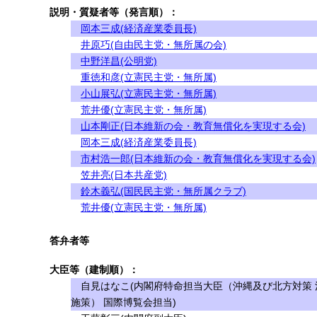
説明・質疑者等（発言順）：
岡本三成(経済産業委員長)
井原巧(自由民主党・無所属の会)
中野洋昌(公明党)
重徳和彦(立憲民主党・無所属)
小山展弘(立憲民主党・無所属)
荒井優(立憲民主党・無所属)
山本剛正(日本維新の会・教育無償化を実現する会)
岡本三成(経済産業委員長)
市村浩一郎(日本維新の会・教育無償化を実現する会)
笠井亮(日本共産党)
鈴木義弘(国民民主党・無所属クラブ)
荒井優(立憲民主党・無所属)
答弁者等
大臣等（建制順）：
自見はなこ(内閣府特命担当大臣（沖縄及び北方対策 
施策） 国際博覧会担当)