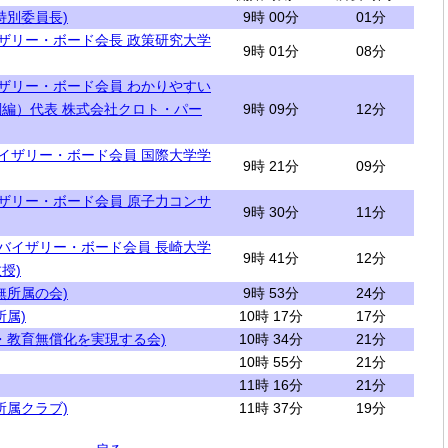
特別委員長)
9時 00分
01分
イザリー・ボード会長 政策研究大学
9時 01分
08分
イザリー・ボード会員 わかりやすい
編）代表 株式会社クロト・パー
9時 09分
12分
バイザリー・ボード会員 国際大学学
9時 21分
09分
イザリー・ボード会員 原子力コンサ
9時 30分
11分
ドバイザリー・ボード会員 長崎大学
9時 41分
12分
授)
無所属の会)
9時 53分
24分
所属)
10時 17分
17分
・教育無償化を実現する会)
10時 34分
21分
10時 55分
21分
11時 16分
21分
所属クラブ)
11時 37分
19分