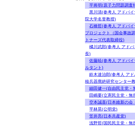
平将明(原子力問題調査
黒川清(参考人 アドバ
院大学名誉教授)
石橋哲(参考人 アドバ
プロジェクト（国会事故調
トナーズ代表取締役)
橘川武郎(参考人 アド
長)
佐藤暁(参考人 アドバ
ルタント)
鈴木達治郎(参考人 ア
核兵器廃絶研究センター教
細田健一(自由民主党・
田嶋要(立憲民主党・無
空本誠喜(日本維新の会
平林晃(公明党)
笠井亮(日本共産党)
浅野哲(国民民主党・無