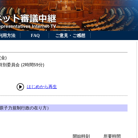
利用方法
FAQ
ご意見・ご感想
(金)
別委員会 (2時間59分)
はじめから再生
原子力規制行政の在り方）
開始時刻
所要時間