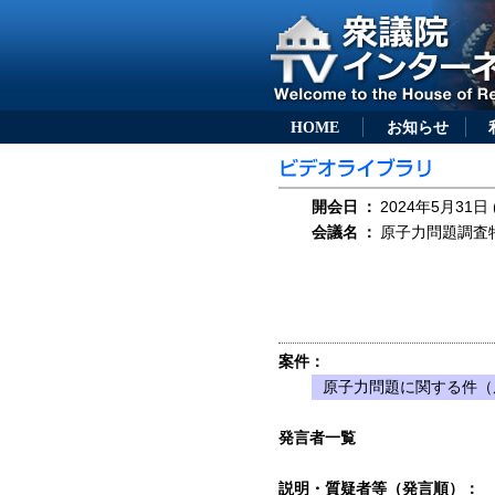
HOME
お知らせ
開会日
：
2024年5月31日 
会議名
：
原子力問題調査特
案件：
原子力問題に関する件（
発言者一覧
説明・質疑者等（発言順）：