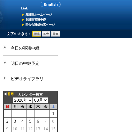
衆議院ホームページ
参議院審議中継
国会会議録検索ページ
文字の大きさ：
今日の審議中継
明日の中継予定
ビデオライブラリ
カレンダー検索
日
月
火
水
木
金
土
1
2
3
4
5
6
7
8
9
10
11
12
13
14
15