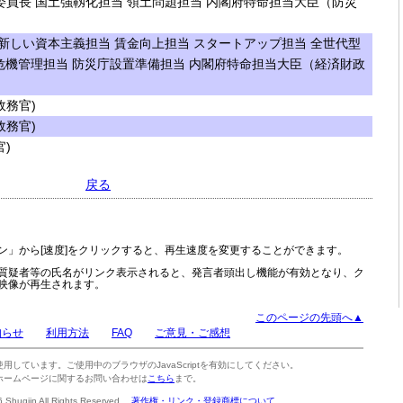
員長 国土強靱化担当 領土問題担当 内閣府特命担当大臣（防災
新しい資本主義担当 賃金向上担当 スタートアップ担当 全世代型
危機管理担当 防災庁設置準備担当 内閣府特命担当大臣（経済財政
務官)
務官)
)
戻る
ン」から[速度]をクリックすると、再生速度を変更することができます。
質疑者等の氏名がリンク表示されると、発言者頭出し機能が有効となり、ク
映像が再生されます。
このページの先頭へ▲
知らせ
利用方法
FAQ
ご意見・ご感想
tを使用しています。ご使用中のブラウザのJavaScriptを有効にしてください。
ホームページに関するお問い合わせは
こちら
まで。
6 Shugiin All Rights Reserved.
著作権・リンク・登録商標について