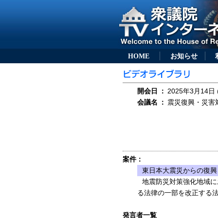
HOME
お知らせ
開会日
：
2025年3月14日 
会議名
：
震災復興・災害対
案件：
東日本大震災からの復興
地震防災対策強化地域に
る法律の一部を改正する
発言者一覧