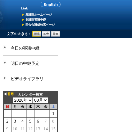
衆議院ホームページ
参議院審議中継
国会会議録検索ページ
文字の大きさ：
今日の審議中継
明日の中継予定
ビデオライブラリ
カレンダー検索
日
月
火
水
木
金
土
1
2
3
4
5
6
7
8
9
10
11
12
13
14
15