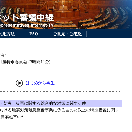
利用方法
FAQ
ご意見・ご感想
(金)
策特別委員会 (3時間11分)
はじめから再生
・防災・災害に関する総合的な対策に関する件
おける地震対策緊急整備事業に係る国の財政上の特別措置に関す
法律案起草の件