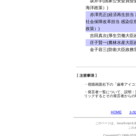
坂井学(国家公安委員会委
海洋政策）)
赤澤亮正(経済再生担当 
社会保障改革担当 感染症
政策）)
吉田真次(厚生労働大臣政
庄子賢一(農林水産大臣政
金子容三(防衛大臣政務官
・視聴画面右下の「歯車アイコ
・発言者一覧について、説明・
リックするとその発言者からの
HOME
お
このページは、JavaScrip
この
Copyright(C) 1999-202