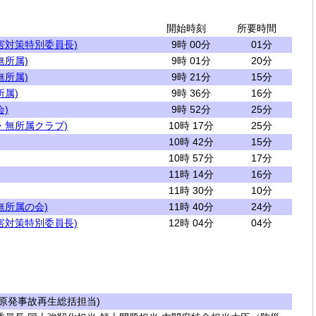
開始時刻
所要時間
害対策特別委員長)
9時 00分
01分
無所属)
9時 01分
20分
無所属)
9時 21分
15分
所属)
9時 36分
16分
)
9時 52分
25分
・無所属クラブ)
10時 17分
25分
10時 42分
15分
10時 57分
17分
11時 14分
16分
11時 30分
10分
無所属の会)
11時 40分
24分
害対策特別委員長)
12時 04分
04分
原発事故再生総括担当)