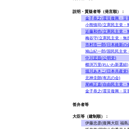
説明・質疑者等（発言順）：
金子恭之(震災復興・災
小熊慎司(立憲民主党・
近藤和也(立憲民主党・
梅谷守(立憲民主党・無
市村浩一郎(日本維新の会
鳩山紀一郎(国民民主党
中川宏昌(公明党)
櫛渕万里(れいわ新選組)
堀川あきこ(日本共産党)
北神圭朗(有志の会)
尾崎正直(自由民主党・
金子恭之(震災復興・災
答弁者等
大臣等（建制順）：
伊藤忠彦(復興大臣 福島