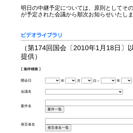
明日の中継予定については、原則としてそ
が予定された会議から順次お知らせいたし
（第174回国会〔2010年1月18日
提供）
開会日
年
月
日～
年
会議名
案件名
発言者名