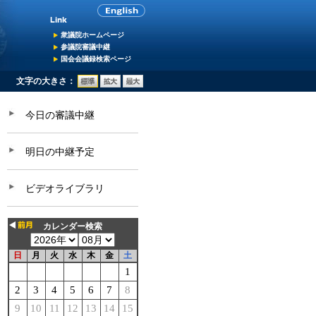
衆議院ホームページ
参議院審議中継
国会会議録検索ページ
文字の大きさ：
今日の審議中継
明日の中継予定
ビデオライブラリ
カレンダー検索
日
月
火
水
木
金
土
1
2
3
4
5
6
7
8
9
10
11
12
13
14
15