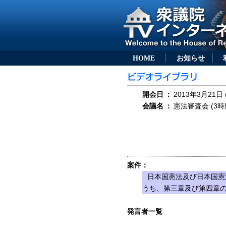
HOME
お知らせ
開会日
：
2013年3月21日 
会議名
：
憲法審査会 (3時
案件：
日本国憲法及び日本国憲
うち、第三章及び第四章
発言者一覧