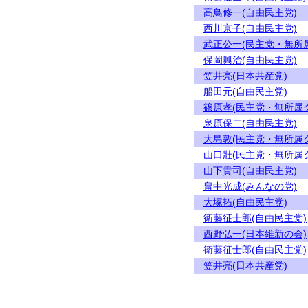
高鳥修一(自由民主党)
西川京子(自由民主党)
武正公一(民主党・無所
保岡興治(自由民主党)
笠井亮(日本共産党)
船田元(自由民主党)
篠原孝(民主党・無所属
泉原保二(自由民主党)
大島敦(民主党・無所属
山口壯(民主党・無所属
山下貴司(自由民主党)
畠中光成(みんなの党)
大塚拓(自由民主党)
衛藤征士郎(自由民主党)
西野弘一(日本維新の会)
衛藤征士郎(自由民主党)
笠井亮(日本共産党)