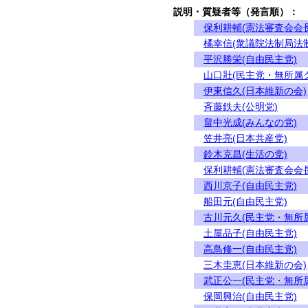
説明・質疑者等（発言順）：
保利耕輔(憲法審査会会長
橘幸信(衆議院法制局法
平沢勝栄(自由民主党)
山口壯(民主党・無所属
伊東信久(日本維新の会)
斉藤鉄夫(公明党)
畠中光成(みんなの党)
笠井亮(日本共産党)
鈴木克昌(生活の党)
保利耕輔(憲法審査会会長
西川京子(自由民主党)
船田元(自由民主党)
古川元久(民主党・無所
土屋品子(自由民主党)
高鳥修一(自由民主党)
三木圭恵(日本維新の会)
武正公一(民主党・無所
保岡興治(自由民主党)