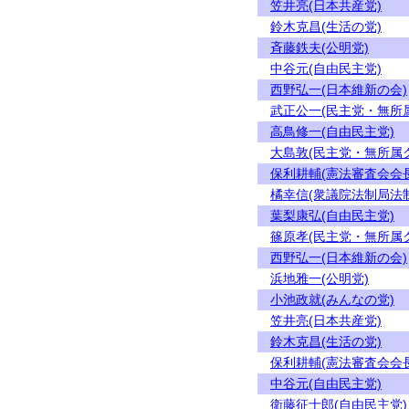
笠井亮(日本共産党)
鈴木克昌(生活の党)
斉藤鉄夫(公明党)
中谷元(自由民主党)
西野弘一(日本維新の会)
武正公一(民主党・無所
高鳥修一(自由民主党)
大島敦(民主党・無所属
保利耕輔(憲法審査会会長
橘幸信(衆議院法制局法
葉梨康弘(自由民主党)
篠原孝(民主党・無所属
西野弘一(日本維新の会)
浜地雅一(公明党)
小池政就(みんなの党)
笠井亮(日本共産党)
鈴木克昌(生活の党)
保利耕輔(憲法審査会会長
中谷元(自由民主党)
衛藤征士郎(自由民主党)