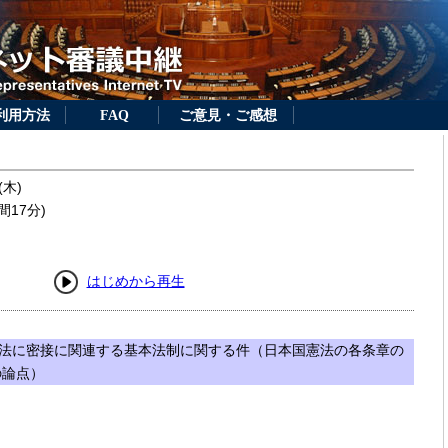
利用方法
FAQ
ご意見・ご感想
(木)
間17分)
はじめから再生
法に密接に関連する基本法制に関する件（日本国憲法の各条章の
の論点）