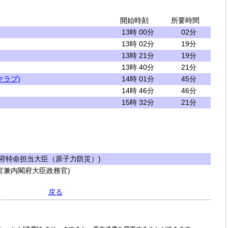
開始時刻
所要時間
13時 00分
02分
13時 02分
19分
13時 21分
19分
13時 40分
21分
クラブ)
14時 01分
45分
14時 46分
46分
15時 32分
21分
府特命担当大臣（原子力防災）)
兼内閣府大臣政務官)
戻る