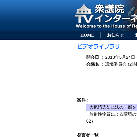
HOME
お知らせ
開会日
：
2013年5月24日 
会議名
：
環境委員会 (2時
案件：
大気汚染防止法の一部を改
放射性物質による環境の
62）
発言者一覧