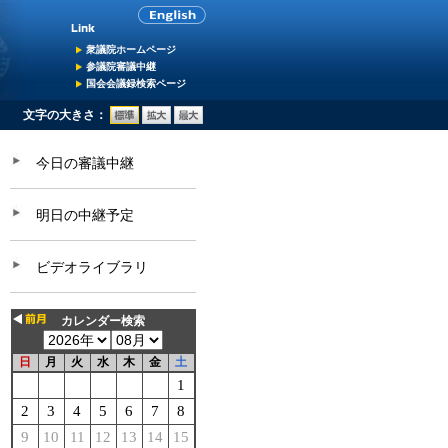
衆議院ホームページ
参議院審議中継
国会会議録検索ページ
文字の大きさ：
今日の審議中継
明日の中継予定
ビデオライブラリ
カレンダー検索
日
月
火
水
木
金
土
1
2
3
4
5
6
7
8
9
10
11
12
13
14
15