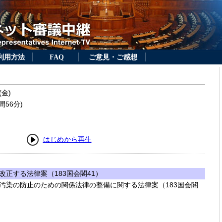
利用方法
FAQ
ご意見・ご感想
(金)
間56分)
はじめから再生
正する法律案（183国会閣41）
汚染の防止のための関係法律の整備に関する法律案（183国会閣