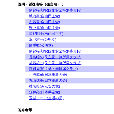
説明・質疑者等（発言順）：
額賀福志郎(国家安全特別委員長)
城内実(自由民主党)
左藤章(自由民主党)
野中厚(自由民主党)
星野剛士(自由民主党)
浜地雅一(公明党)
國重徹(公明党)
額賀福志郎(国家安全特別委員長)
長島昭久(民主党・無所属クラブ)
後藤祐一(民主党・無所属クラブ)
渡辺周(民主党・無所属クラブ)
小熊慎司(日本維新の会)
丸山穂高(日本維新の会)
椎名毅(みんなの党)
笠井亮(日本共産党)
玉城デニー(生活の党)
答弁者等