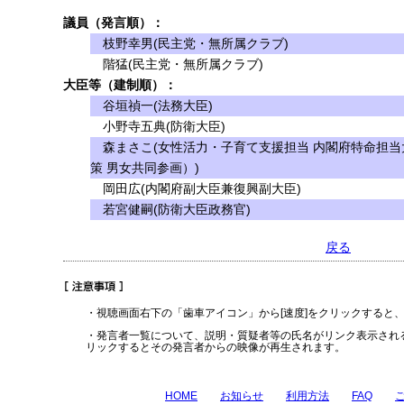
議員（発言順）：
枝野幸男(民主党・無所属クラブ)
階猛(民主党・無所属クラブ)
大臣等（建制順）：
谷垣禎一(法務大臣)
小野寺五典(防衛大臣)
森まさこ(女性活力・子育て支援担当 内閣府特命担当
策 男女共同参画）)
岡田広(内閣府副大臣兼復興副大臣)
若宮健嗣(防衛大臣政務官)
戻る
・視聴画面右下の「歯車アイコン」から[速度]をクリックすると
・発言者一覧について、説明・質疑者等の氏名がリンク表示され
リックするとその発言者からの映像が再生されます。
HOME
お知らせ
利用方法
FAQ