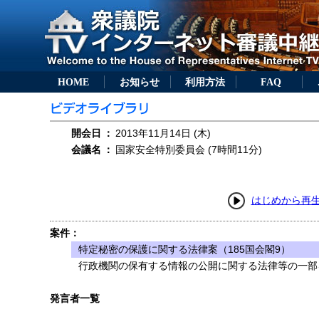
HOME
お知らせ
利用方法
FAQ
開会日
：
2013年11月14日 (木)
会議名
：
国家安全特別委員会 (7時間11分)
はじめから再
案件：
特定秘密の保護に関する法律案（185国会閣9）
行政機関の保有する情報の公開に関する法律等の一部を
発言者一覧