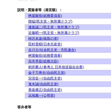
説明・質疑者等（発言順）：
桝屋敬悟(総務委員長)
階猛(民主党・無所属クラブ)
逢坂誠二(民主党・無所属クラブ)
近藤昭一(民主党・無所属クラブ)
柿沢未途(維新の党)
田村貴昭(日本共産党)
吉川元(社会民主党・市民連合)
桝屋敬悟(総務委員長)
高市早苗(総務大臣)
籾井勝人(参考人 日本放送協会会長)
金子万寿夫(自由民主党)
宗清皇一(自由民主党)
鬼木誠(自由民主党)
長坂康正(自由民主党)
浜地雅一(公明党)
答弁者等