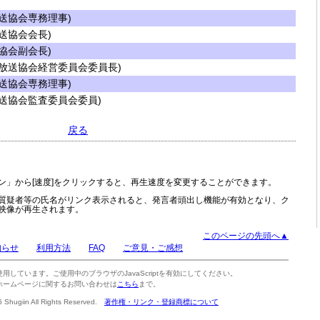
送協会専務理事)
送協会会長)
協会副会長)
放送協会経営委員会委員長)
送協会専務理事)
送協会監査委員会委員)
戻る
ン」から[速度]をクリックすると、再生速度を変更することができます。
質疑者等の氏名がリンク表示されると、発言者頭出し機能が有効となり、ク
映像が再生されます。
このページの先頭へ▲
知らせ
利用方法
FAQ
ご意見・ご感想
tを使用しています。ご使用中のブラウザのJavaScriptを有効にしてください。
ホームページに関するお問い合わせは
こちら
まで。
6 Shugiin All Rights Reserved.
著作権・リンク・登録商標について