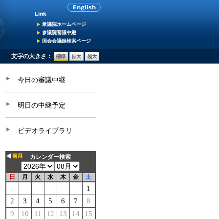
衆議院ホームページ
参議院審議中継
国会会議録検索ページ
文字の大きさ：
今日の審議中継
明日の中継予定
ビデオライブラリ
カレンダー検索
日
月
火
水
木
金
土
1
2
3
4
5
6
7
8
9
10
11
12
13
14
15