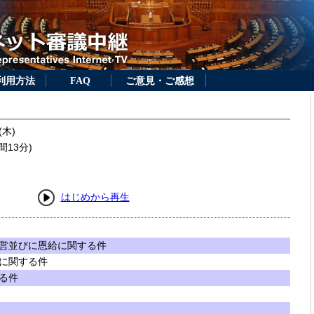
利用方法
FAQ
ご意見・ご感想
(木)
間13分)
はじめから再生
営並びに恩給に関する件
に関する件
る件