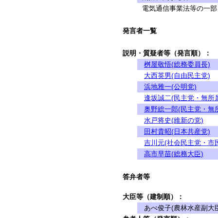
電気通信事業法等の一部を
発言者一覧
説明・質疑者等（発言順）：
桝屋敬悟(総務委員長)
大西英男(自由民主党)
浜地雅一(公明党)
逢坂誠二(民主党・無所
奥野総一郎(民主党・無
水戸将史(維新の党)
田村貴昭(日本共産党)
吉川元(社会民主党・市
高市早苗(総務大臣)
答弁者等
大臣等（建制順）：
あべ俊子(農林水産副大臣