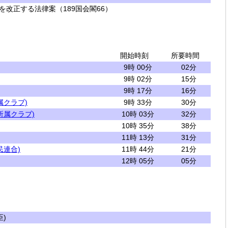
改正する法律案（189国会閣66）
開始時刻
所要時間
9時 00分
02分
9時 02分
15分
9時 17分
16分
属クラブ)
9時 33分
30分
所属クラブ)
10時 03分
32分
10時 35分
38分
11時 13分
31分
民連合)
11時 44分
21分
12時 05分
05分
)