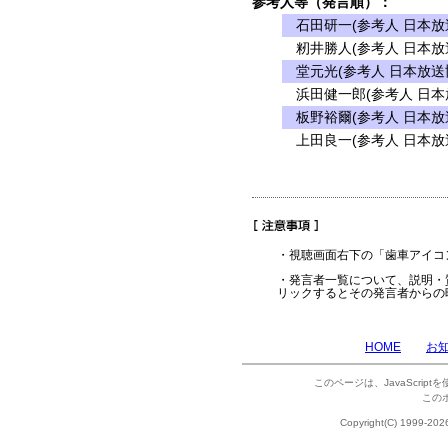
参考人等（発言順）：
石田研一(参考人 日本放
籾井勝人(参考人 日本放
堂元光(参考人 日本放送
浜田健一郎(参考人 日本
板野裕爾(参考人 日本放
上田良一(参考人 日本放
・視聴画面右下の「歯車アイコ
・発言者一覧について、説明・
リックするとその発言者からの
HOME
お
このページは、JavaScrip
この
Copyright(C) 1999-202