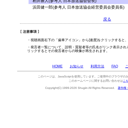
籾井勝人(参考人 日本放送協会会長)
浜田健一郎(参考人 日本放送協会経営委員会委員長)
戻る
・視聴画面右下の「歯車アイコン」から[速度]をクリックすると
・発言者一覧について、説明・質疑者等の氏名がリンク表示され
リックするとその発言者からの映像が再生されます。
HOME
お知らせ
利用方法
FAQ
このページは、JavaScriptを使用しています。ご使用中のブラウザのJa
このホームページに関するお問い合わせは
こ
Copyright(C) 1999-2026 Shugiin All Rights Reserved.
著作権