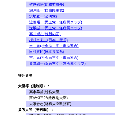
桝屋敬悟(総務委員長)
瀬戸隆一(自由民主党)
浜地雅一(公明党)
近藤昭一(民主党・無所属クラブ)
逢坂誠二(民主党・無所属クラブ)
高井崇志(維新の党)
梅村さえこ(日本共産党)
吉川元(社会民主党・市民連合)
田村貴昭(日本共産党)
吉川元(社会民主党・市民連合)
奥野総一郎(民主党・無所属クラブ)
答弁者等
大臣等（建制順）：
高市早苗(総務大臣)
西銘恒三郎(総務副大臣)
大家敏志(財務大臣政務官)
参考人等（発言順）：