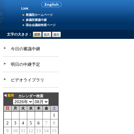
衆議院ホームページ
参議院審議中継
国会会議録検索ページ
文字の大きさ：
今日の審議中継
明日の中継予定
ビデオライブラリ
カレンダー検索
日
月
火
水
木
金
土
1
2
3
4
5
6
7
8
9
10
11
12
13
14
15