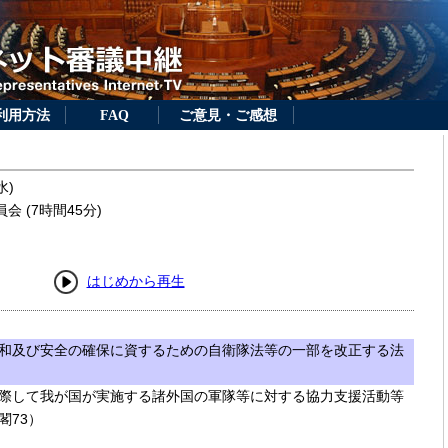
利用方法
FAQ
ご意見・ご感想
水)
 (7時間45分)
はじめから再生
和及び安全の確保に資するための自衛隊法等の一部を改正する法
際して我が国が実施する諸外国の軍隊等に対する協力支援活動等
閣73）