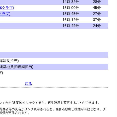
14時 32分
28分
属クラブ)
15時 00分
45分
クラブ)
15時 45分
27分
16時 12分
37分
16時 49分
24分
障法制担当)
縄基地負担軽減担当)
)
戻る
ン」から[速度]をクリックすると、再生速度を変更することができます。
質疑者等の氏名がリンク表示されると、発言者頭出し機能が有効となり、ク
映像が再生されます。