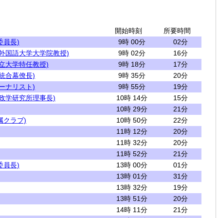
開始時刻
所要時間
委員長)
9時 00分
02分
京外国語大学大学院教授)
9時 02分
16分
立大学特任教授)
9時 18分
17分
統合幕僚長)
9時 35分
20分
ーナリスト)
9時 55分
19分
政学研究所理事長)
10時 14分
15分
10時 29分
21分
属クラブ)
10時 50分
22分
11時 12分
20分
11時 32分
20分
11時 52分
21分
委員長)
13時 00分
01分
13時 01分
31分
13時 32分
19分
13時 51分
20分
14時 11分
21分