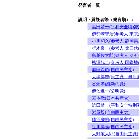
発言者一覧
説明・質疑者等（発言順）：
浜田靖一(平和安全特別
伊勢崎賢治(参考人 東
小川和久(参考人 静岡県
折木良一(参考人 第三代
鳥越俊太郎(参考人 ジャ
柳澤協二(参考人 国際地
原田義昭(自由民主党)
大串博志(民主党・無所
谷畑孝(維新の党)
伊佐進一(公明党)
宮本徹(日本共産党)
浜田靖一(平和安全特別
岩屋毅(自由民主党)
勝沼栄明(自由民主党)
笹川博義(自由民主党)
大野敬太郎(自由民主党)