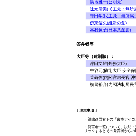
浜地雅一(公明党)
辻元清美(民主党・無所
寺田学(民主党・無所属
伊東信久(維新の党)
本村伸子(日本共産党)
答弁者等
大臣等（建制順）：
岸田文雄(外務大臣)
中谷元(防衛大臣 安全保
菅義偉(内閣官房長官 沖
横畠裕介(内閣法制局長官
・視聴画面右下の「歯車アイコ
・発言者一覧について、説明・
リックするとその発言者からの