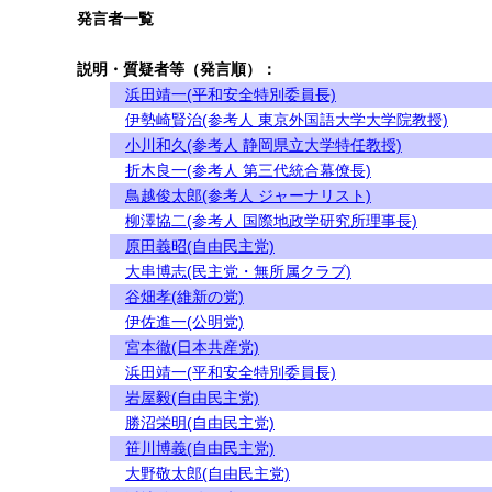
発言者一覧
説明・質疑者等（発言順）：
浜田靖一(平和安全特別委員長)
伊勢崎賢治(参考人 東京外国語大学大学院教授)
小川和久(参考人 静岡県立大学特任教授)
折木良一(参考人 第三代統合幕僚長)
鳥越俊太郎(参考人 ジャーナリスト)
柳澤協二(参考人 国際地政学研究所理事長)
原田義昭(自由民主党)
大串博志(民主党・無所属クラブ)
谷畑孝(維新の党)
伊佐進一(公明党)
宮本徹(日本共産党)
浜田靖一(平和安全特別委員長)
岩屋毅(自由民主党)
勝沼栄明(自由民主党)
笹川博義(自由民主党)
大野敬太郎(自由民主党)