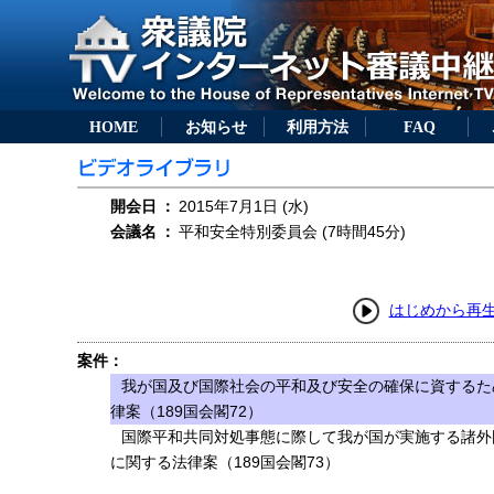
HOME
お知らせ
利用方法
FAQ
開会日
：
2015年7月1日 (水)
会議名
：
平和安全特別委員会 (7時間45分)
はじめから再
案件：
我が国及び国際社会の平和及び安全の確保に資するた
律案（189国会閣72）
国際平和共同対処事態に際して我が国が実施する諸外
に関する法律案（189国会閣73）