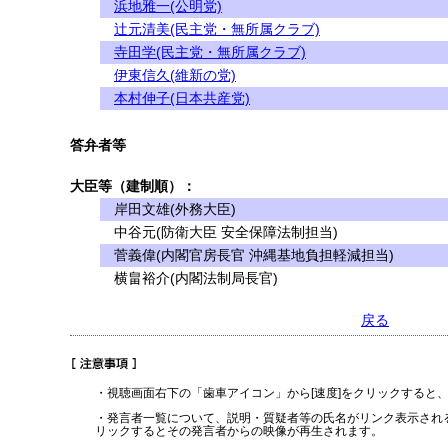
浜地雅一(公明党)
辻元清美(民主党・無所属クラブ)
寺田学(民主党・無所属クラブ)
伊東信久(維新の党)
本村伸子(日本共産党)
答弁者等
大臣等（建制順）：
岸田文雄(外務大臣)
中谷元(防衛大臣 安全保障法制担当)
菅義偉(内閣官房長官 沖縄基地負担軽減担当)
横畠裕介(内閣法制局長官)
戻る
・視聴画面右下の「歯車アイコン」から[速度]をクリックすると
・発言者一覧について、説明・質疑者等の氏名がリンク表示され
リックするとその発言者からの映像が再生されます。