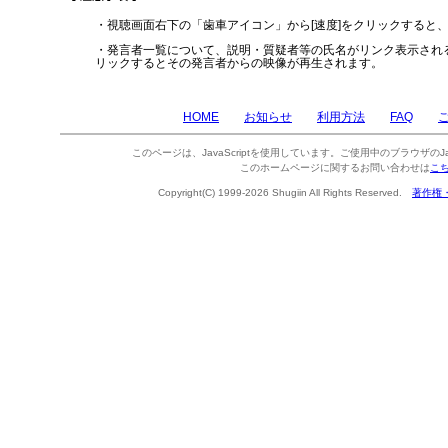
・視聴画面右下の「歯車アイコン」から[速度]をクリックすると
・発言者一覧について、説明・質疑者等の氏名がリンク表示され
リックするとその発言者からの映像が再生されます。
HOME
お知らせ
利用方法
FAQ
このページは、JavaScriptを使用しています。ご使用中のブラウザのJa
このホームページに関するお問い合わせは
こ
Copyright(C) 1999-2026 Shugiin All Rights Reserved.
著作権