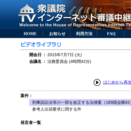
HOME
お知らせ
利用方法
FAQ
開会日
：
2015年7月7日 (火)
会議名
：
法務委員会 (4時間42分)
はじめから再
案件：
刑事訴訟法等の一部を改正する法律案（189国会閣42
参考人出頭要求に関する件
発言者一覧