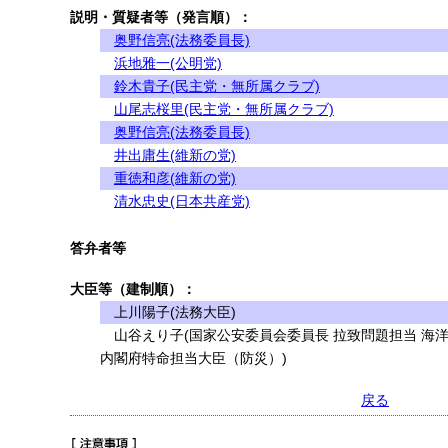
説明・質疑者等（発言順）：
奥野信亮(法務委員長)
浜地雅一(公明党)
鈴木貴子(民主党・無所属クラブ)
山尾志桜里(民主党・無所属クラブ)
奥野信亮(法務委員長)
井出庸生(維新の党)
重徳和彦(維新の党)
清水忠史(日本共産党)
答弁者等
大臣等（建制順）：
上川陽子(法務大臣)
山谷えり子(国家公安委員会委員長 拉致問題担当 海
内閣府特命担当大臣（防災）)
戻る