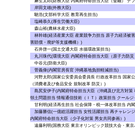
麻生太郎(財務大臣 内閣府特命担当大臣（金融） デフ
岸田文雄(外務大臣)
馳浩(文部科学大臣 教育再生担当)
塩崎恭久(厚生労働大臣)
森山裕(農林水産大臣)
林幹雄(経済産業大臣 産業競争力担当 原子力経済被
害賠償・廃炉等支援機構）)
石井啓一(国土交通大臣 水循環政策担当)
丸川珠代(環境大臣 内閣府特命担当大臣（原子力防災
中谷元(防衛大臣)
菅義偉(内閣官房長官 沖縄基地負担軽減担当)
河野太郎(国家公安委員会委員長 行政改革担当 国家
（消費者及び食品安全 規制改革 防災）)
島尻安伊子(内閣府特命担当大臣（沖縄及び北方対策 
領土問題担当 情報通信技術（ＩＴ）政策担当 クールジ
甘利明(経済再生担当 社会保障・税一体改革担当 内
加藤勝信(一億総活躍担当 女性活躍担当 再チャレンジ
内閣府特命担当大臣（少子化対策 男女共同参画）)
遠藤利明(国務大臣 東京オリンピック競技大会・東京