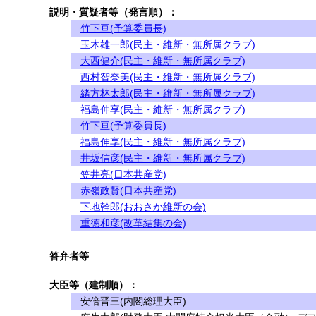
説明・質疑者等（発言順）：
竹下亘(予算委員長)
玉木雄一郎(民主・維新・無所属クラブ)
大西健介(民主・維新・無所属クラブ)
西村智奈美(民主・維新・無所属クラブ)
緒方林太郎(民主・維新・無所属クラブ)
福島伸享(民主・維新・無所属クラブ)
竹下亘(予算委員長)
福島伸享(民主・維新・無所属クラブ)
井坂信彦(民主・維新・無所属クラブ)
笠井亮(日本共産党)
赤嶺政賢(日本共産党)
下地幹郎(おおさか維新の会)
重徳和彦(改革結集の会)
答弁者等
大臣等（建制順）：
安倍晋三(内閣総理大臣)