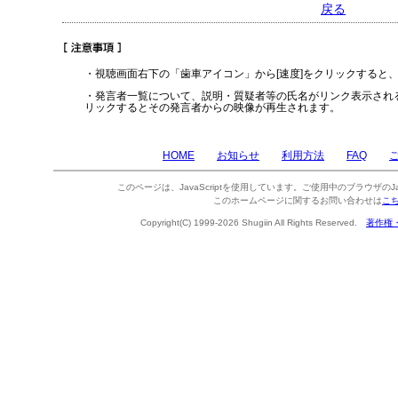
戻る
・視聴画面右下の「歯車アイコン」から[速度]をクリックすると
・発言者一覧について、説明・質疑者等の氏名がリンク表示され
リックするとその発言者からの映像が再生されます。
HOME
お知らせ
利用方法
FAQ
このページは、JavaScriptを使用しています。ご使用中のブラウザのJa
このホームページに関するお問い合わせは
こ
Copyright(C) 1999-2026 Shugiin All Rights Reserved.
著作権