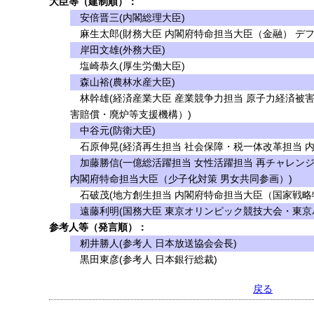
大臣等（建制順）：
安倍晋三(内閣総理大臣)
麻生太郎(財務大臣 内閣府特命担当大臣（金融） デフ
岸田文雄(外務大臣)
塩崎恭久(厚生労働大臣)
森山裕(農林水産大臣)
林幹雄(経済産業大臣 産業競争力担当 原子力経済被
害賠償・廃炉等支援機構）)
中谷元(防衛大臣)
石原伸晃(経済再生担当 社会保障・税一体改革担当 
加藤勝信(一億総活躍担当 女性活躍担当 再チャレンジ
内閣府特命担当大臣（少子化対策 男女共同参画）)
石破茂(地方創生担当 内閣府特命担当大臣（国家戦略
遠藤利明(国務大臣 東京オリンピック競技大会・東京
参考人等（発言順）：
籾井勝人(参考人 日本放送協会会長)
黒田東彦(参考人 日本銀行総裁)
戻る