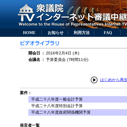
HOME
お知らせ
利用方法
FAQ
開会日
：
2016年2月4日 (木)
会議名
：
予算委員会 (7時間11分)
はじめから再
案件：
平成二十八年度一般会計予算
平成二十八年度特別会計予算
平成二十八年度政府関係機関予算
発言者一覧