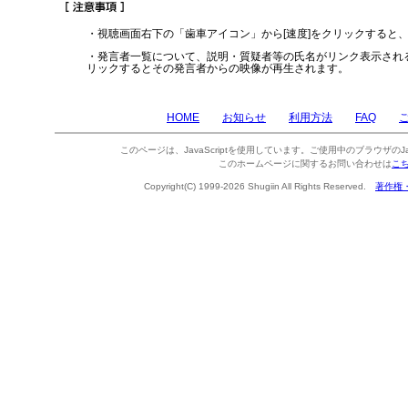
・視聴画面右下の「歯車アイコン」から[速度]をクリックすると
・発言者一覧について、説明・質疑者等の氏名がリンク表示され
リックするとその発言者からの映像が再生されます。
HOME
お知らせ
利用方法
FAQ
このページは、JavaScriptを使用しています。ご使用中のブラウザのJa
このホームページに関するお問い合わせは
こ
Copyright(C) 1999-2026 Shugiin All Rights Reserved.
著作権