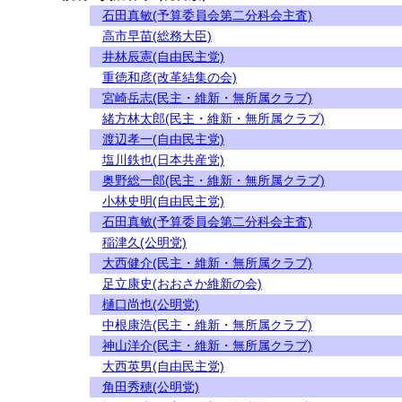
石田真敏(予算委員会第二分科会主査)
高市早苗(総務大臣)
井林辰憲(自由民主党)
重徳和彦(改革結集の会)
宮崎岳志(民主・維新・無所属クラブ)
緒方林太郎(民主・維新・無所属クラブ)
渡辺孝一(自由民主党)
塩川鉄也(日本共産党)
奥野総一郎(民主・維新・無所属クラブ)
小林史明(自由民主党)
石田真敏(予算委員会第二分科会主査)
稲津久(公明党)
大西健介(民主・維新・無所属クラブ)
足立康史(おおさか維新の会)
樋口尚也(公明党)
中根康浩(民主・維新・無所属クラブ)
神山洋介(民主・維新・無所属クラブ)
大西英男(自由民主党)
角田秀穂(公明党)