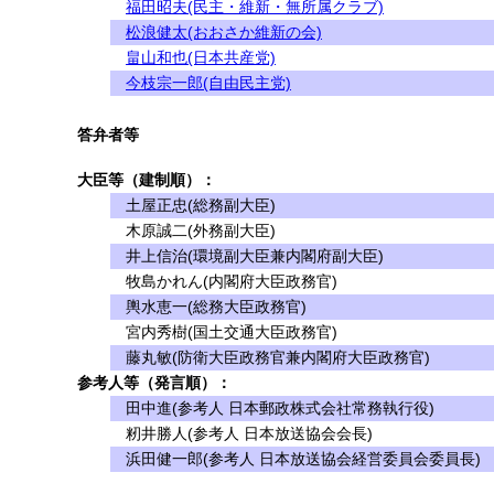
福田昭夫(民主・維新・無所属クラブ)
松浪健太(おおさか維新の会)
畠山和也(日本共産党)
今枝宗一郎(自由民主党)
答弁者等
大臣等（建制順）：
土屋正忠(総務副大臣)
木原誠二(外務副大臣)
井上信治(環境副大臣兼内閣府副大臣)
牧島かれん(内閣府大臣政務官)
輿水恵一(総務大臣政務官)
宮内秀樹(国土交通大臣政務官)
藤丸敏(防衛大臣政務官兼内閣府大臣政務官)
参考人等（発言順）：
田中進(参考人 日本郵政株式会社常務執行役)
籾井勝人(参考人 日本放送協会会長)
浜田健一郎(参考人 日本放送協会経営委員会委員長)