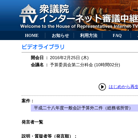
HOME
お知らせ
利用方法
FAQ
開会日
：
2016年2月25日 (木)
会議名
：
予算委員会第二分科会 (10時間02分)
はじめから再
案件：
平成二十八年度一般会計予算外二件（総務省所管）
発言者一覧
説明・質疑者等（発言順）：