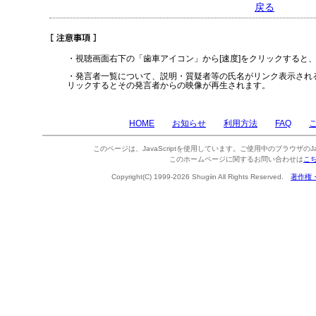
戻る
・視聴画面右下の「歯車アイコン」から[速度]をクリックすると
・発言者一覧について、説明・質疑者等の氏名がリンク表示され
リックするとその発言者からの映像が再生されます。
HOME
お知らせ
利用方法
FAQ
このページは、JavaScriptを使用しています。ご使用中のブラウザのJa
このホームページに関するお問い合わせは
こ
Copyright(C) 1999-2026 Shugiin All Rights Reserved.
著作権