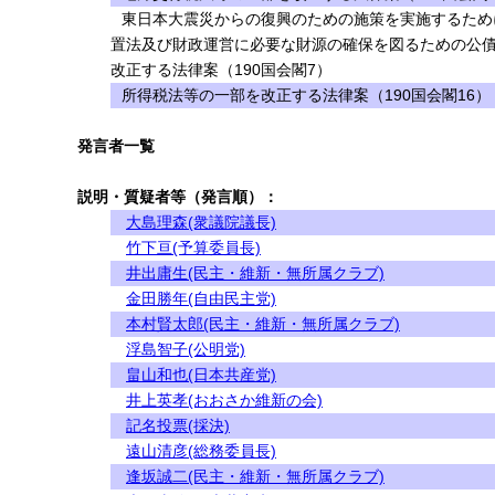
東日本大震災からの復興のための施策を実施するため
置法及び財政運営に必要な財源の確保を図るための公
改正する法律案（190国会閣7）
所得税法等の一部を改正する法律案（190国会閣16）
発言者一覧
説明・質疑者等（発言順）：
大島理森(衆議院議長)
竹下亘(予算委員長)
井出庸生(民主・維新・無所属クラブ)
金田勝年(自由民主党)
本村賢太郎(民主・維新・無所属クラブ)
浮島智子(公明党)
畠山和也(日本共産党)
井上英孝(おおさか維新の会)
記名投票(採決)
遠山清彦(総務委員長)
逢坂誠二(民主・維新・無所属クラブ)