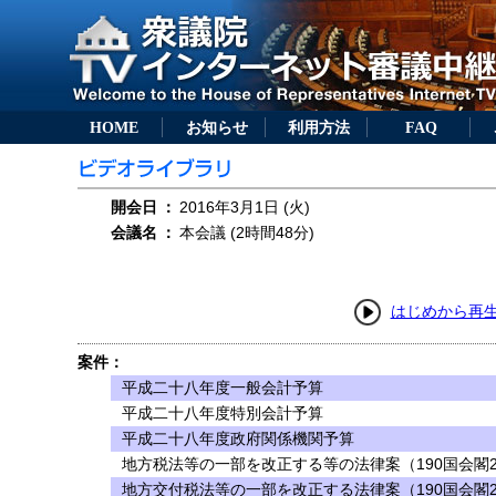
HOME
お知らせ
利用方法
FAQ
開会日
：
2016年3月1日 (火)
会議名
：
本会議 (2時間48分)
はじめから再
案件：
平成二十八年度一般会計予算
平成二十八年度特別会計予算
平成二十八年度政府関係機関予算
地方税法等の一部を改正する等の法律案（190国会閣2
地方交付税法等の一部を改正する法律案（190国会閣2