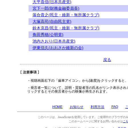
大平喜信(日本共産党)
宮下一郎(財務金融委員長)
落合貴之(民主・維新・無所属クラブ)
大塚高司(自由民主党)
鈴木克昌(民主・維新・無所属クラブ)
角田秀穂(公明党)
池内さおり(日本共産党)
伊東信久(おおさか維新の会)
戻る
・視聴画面右下の「歯車アイコン」から[速度]をクリックすると
・発言者一覧について、説明・質疑者等の氏名がリンク表示され
リックするとその発言者からの映像が再生されます。
HOME
お知らせ
利用方法
FAQ
このページは、JavaScriptを使用しています。ご使用中のブラウザのJa
このホームページに関するお問い合わせは
こ