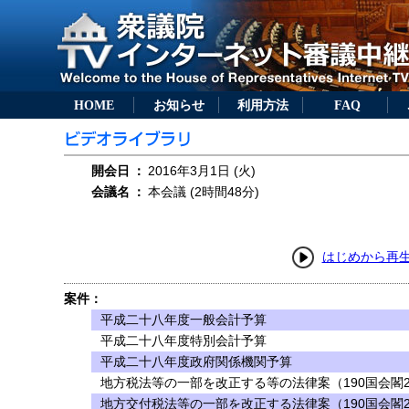
HOME
お知らせ
利用方法
FAQ
開会日
：
2016年3月1日 (火)
会議名
：
本会議 (2時間48分)
はじめから再
案件：
平成二十八年度一般会計予算
平成二十八年度特別会計予算
平成二十八年度政府関係機関予算
地方税法等の一部を改正する等の法律案（190国会閣2
地方交付税法等の一部を改正する法律案（190国会閣2