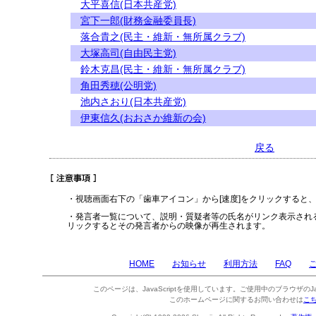
大平喜信(日本共産党)
宮下一郎(財務金融委員長)
落合貴之(民主・維新・無所属クラブ)
大塚高司(自由民主党)
鈴木克昌(民主・維新・無所属クラブ)
角田秀穂(公明党)
池内さおり(日本共産党)
伊東信久(おおさか維新の会)
戻る
・視聴画面右下の「歯車アイコン」から[速度]をクリックすると
・発言者一覧について、説明・質疑者等の氏名がリンク表示され
リックするとその発言者からの映像が再生されます。
HOME
お知らせ
利用方法
FAQ
このページは、JavaScriptを使用しています。ご使用中のブラウザのJa
このホームページに関するお問い合わせは
こ