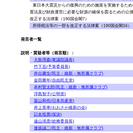
東日本大震災からの復興のための施策を実施するため
置法及び財政運営に必要な財源の確保を図るための公
改正する法律案（190国会閣7）
所得税法等の一部を改正する法律案（190国会閣16）
発言者一覧
説明・質疑者等（発言順）：
大島理森(衆議院議長)
竹下亘(予算委員長)
井出庸生(民主・維新・無所属クラブ)
金田勝年(自由民主党)
本村賢太郎(民主・維新・無所属クラブ)
浮島智子(公明党)
畠山和也(日本共産党)
井上英孝(おおさか維新の会)
記名投票(採決)
遠山清彦(総務委員長)
逢坂誠二(民主・維新・無所属クラブ)