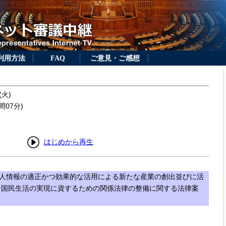
利用方法
FAQ
ご意見・ご感想
(火)
間07分)
はじめから再生
人情報の適正かつ効果的な活用による新たな産業の創出並びに活
な国民生活の実現に資するための関係法律の整備に関する法律案