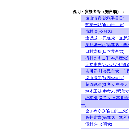
説明・質疑者等（発言順）：
遠山清彦(総務委員長)
菅家一郎(自由民主党)
濱村進(公明党)
逢坂誠二(民進党・無所
奥野総一郎(民進党・無
田村貴昭(日本共産党)
梅村さえこ(日本共産党)
足立康史(おおさか維新
吉川元(社会民主党・市
遠山清彦(総務委員長)
藤原靜雄(参考人 中央
鈴木正朝(参考人 新潟大
坂本団(参考人 日本弁
長)
金子めぐみ(自由民主党)
高井崇志(民進党・無所
濱村進(公明党)