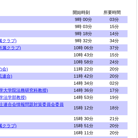
開始時刻
所要時間
9時 00分
03分
9時 03分
15分
9時 18分
14分
属クラブ)
9時 32分
34分
所属クラブ)
10時 06分
37分
10時 43分
15分
10時 58分
24分
の会)
11時 22分
20分
民連合)
11時 42分
20分
14時 34分
02分
大学大学院法務研究科教授)
14時 36分
17分
学法学部教授)
14時 53分
19分
護士連合会情報問題対策委員会委員
15時 12分
18分
15時 30分
21分
属クラブ)
15時 51分
20分
16時 11分
20分