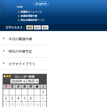
衆議院ホームページ
参議院審議中継
国会会議録検索ページ
文字の大きさ：
今日の審議中継
明日の中継予定
ビデオライブラリ
カレンダー検索
日
月
火
水
木
金
土
1
2
3
4
5
6
7
8
9
10
11
12
13
14
15