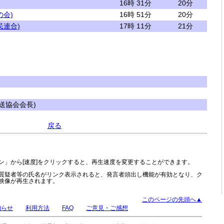
16時 31分
20分
の会)
16時 51分
20分
民連合)
17時 11分
21分
送協会会長)
戻る
ン」から[速度]をクリックすると、再生速度を変更することができます。
質疑者等の氏名がリンク表示されると、発言者頭出し機能が有効となり、ク
映像が再生されます。
このページの先頭へ▲
知らせ
利用方法
FAQ
ご意見・ご感想