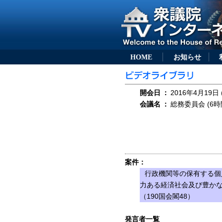
HOME
お知らせ
開会日
：
2016年4月19日 
会議名
：
総務委員会 (6時
案件：
行政機関等の保有する個
力ある経済社会及び豊か
（190国会閣48）
発言者一覧