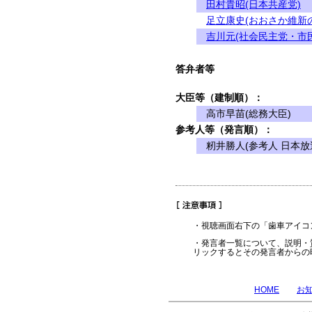
田村貴昭(日本共産党)
足立康史(おおさか維新
吉川元(社会民主党・市
答弁者等
大臣等（建制順）：
高市早苗(総務大臣)
参考人等（発言順）：
籾井勝人(参考人 日本放
・視聴画面右下の「歯車アイコ
・発言者一覧について、説明・
リックするとその発言者からの
HOME
お