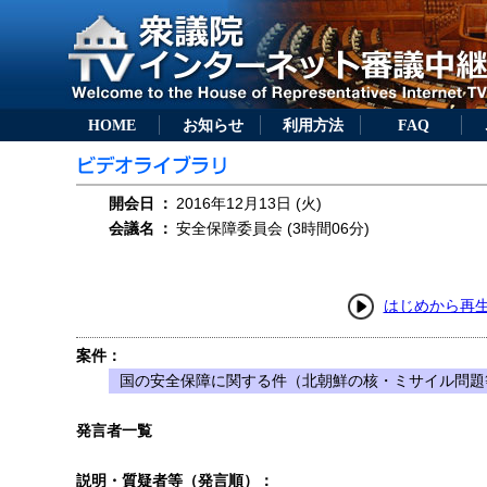
HOME
お知らせ
利用方法
FAQ
開会日
：
2016年12月13日 (火)
会議名
：
安全保障委員会 (3時間06分)
はじめから再
案件：
国の安全保障に関する件（北朝鮮の核・ミサイル問題
発言者一覧
説明・質疑者等（発言順）：