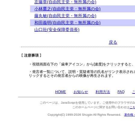
左藤章(自由民主党・無所属の会)
小林鷹之(自由民主党・無所属の会)
藤丸敏(自由民主党・無所属の会)
和田義明(自由民主党・無所属の会)
山口壯(安全保障委員長)
戻る
・視聴画面右下の「歯車アイコン」から[速度]をクリックすると
・発言者一覧について、説明・質疑者等の氏名がリンク表示され
リックするとその発言者からの映像が再生されます。
HOME
お知らせ
利用方法
FAQ
このページは、JavaScriptを使用しています。ご使用中のブラウザのJa
このホームページに関するお問い合わせは
こ
Copyright(C) 1999-2026 Shugiin All Rights Reserved.
著作権