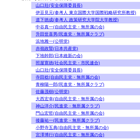
山口壯(安全保障委員長)
伊豆見元(参考人 東京国際大学国際戦略研究所教授)
道下徳成(参考人 政策研究大学院大学教授)
中谷真一(自由民主党・無所属の会)
升田世喜男(民進党・無所属クラブ)
浜地雅一(公明党)
赤嶺政賢(日本共産党)
下地幹郎(日本維新の会)
照屋寛徳(社会民主党・市民連合)
山口壯(安全保障委員長)
寺田稔(自由民主党・無所属の会)
青柳陽一郎(民進党・無所属クラブ)
佐藤茂樹(公明党)
大西宏幸(自由民主党・無所属の会)
神山洋介(民進党・無所属クラブ)
門山宏哲(自由民主党・無所属の会)
後藤祐一(民進党・無所属クラブ)
小野寺五典(自由民主党・無所属の会)
宮澤博行(自由民主党・無所属の会)