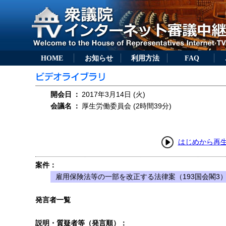
HOME
お知らせ
利用方法
FAQ
開会日
：
2017年3月14日 (火)
会議名
：
厚生労働委員会 (2時間39分)
はじめから再
案件：
雇用保険法等の一部を改正する法律案（193国会閣3
発言者一覧
説明・質疑者等（発言順）：