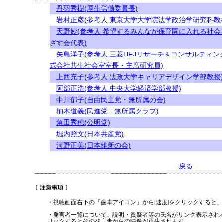
丹羽秀樹(厚生労働委員長)
岩村正彦(参考人 東京大学大学院法学政治学研究科教
天野妙(参考人 希望するみんなが保育園に入れる社会
ざす会代表)
矢島洋子(参考人 三菱UFJリサーチ＆コンサルティン
式会社共生社会室室長・主席研究員)
上西充子(参考人 法政大学キャリアデザイン学部教授
阿部正浩(参考人 中央大学経済学部教授)
中川郁子(自由民主党・無所属の会)
柚木道義(民進党・無所属クラブ)
角田秀穂(公明党)
堀内照文(日本共産党)
河野正美(日本維新の会)
戻る
・視聴画面右下の「歯車アイコン」から[速度]をクリックすると
・発言者一覧について、説明・質疑者等の氏名がリンク表示され
リックするとその発言者からの映像が再生されます。