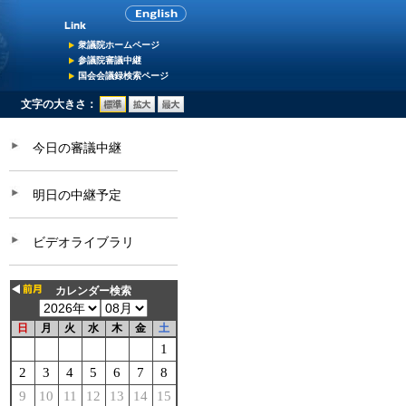
衆議院ホームページ
参議院審議中継
国会会議録検索ページ
文字の大きさ：
今日の審議中継
明日の中継予定
ビデオライブラリ
カレンダー検索
日
月
火
水
木
金
土
1
2
3
4
5
6
7
8
9
10
11
12
13
14
15