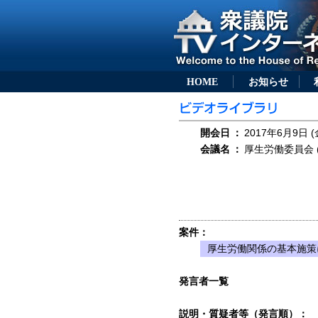
HOME
お知らせ
開会日
：
2017年6月9日 (
会議名
：
厚生労働委員会 (
案件：
厚生労働関係の基本施策
発言者一覧
説明・質疑者等（発言順）：