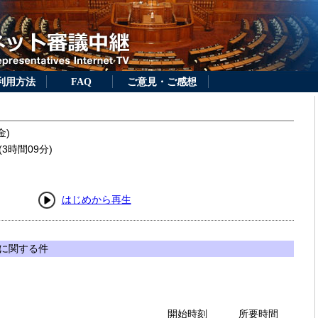
利用方法
FAQ
ご意見・ご感想
金)
3時間09分)
はじめから再生
に関する件
開始時刻
所要時間