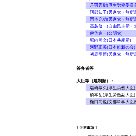
丹羽秀樹(厚生労働委員長
阿部知子(民進党・無所
岡本充功(民進党・無所
高鳥修一(自由民主党・
伊佐進一(公明党)
堀内照文(日本共産党)
河野正美(日本維新の会)
初鹿明博(民進党・無所
答弁者等
大臣等（建制順）：
塩崎恭久(厚生労働大臣)
橋本岳(厚生労働副大臣)
樋口尚也(文部科学大臣政