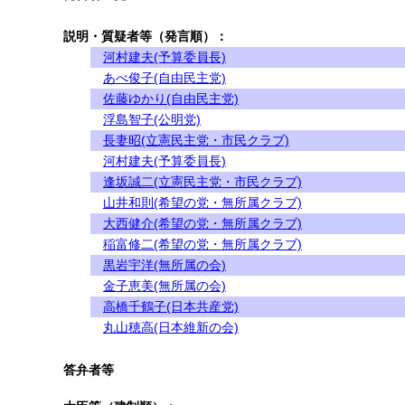
説明・質疑者等（発言順）：
河村建夫(予算委員長)
あべ俊子(自由民主党)
佐藤ゆかり(自由民主党)
浮島智子(公明党)
長妻昭(立憲民主党・市民クラブ)
河村建夫(予算委員長)
逢坂誠二(立憲民主党・市民クラブ)
山井和則(希望の党・無所属クラブ)
大西健介(希望の党・無所属クラブ)
稲富修二(希望の党・無所属クラブ)
黒岩宇洋(無所属の会)
金子恵美(無所属の会)
高橋千鶴子(日本共産党)
丸山穂高(日本維新の会)
答弁者等