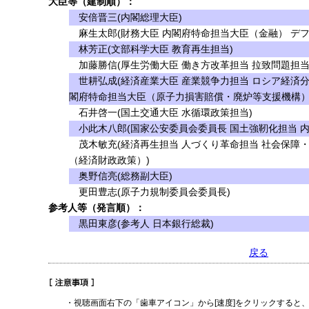
大臣等（建制順）：
安倍晋三(内閣総理大臣)
麻生太郎(財務大臣 内閣府特命担当大臣（金融） デフ
林芳正(文部科学大臣 教育再生担当)
加藤勝信(厚生労働大臣 働き方改革担当 拉致問題担当
世耕弘成(経済産業大臣 産業競争力担当 ロシア経済分
閣府特命担当大臣（原子力損害賠償・廃炉等支援機構）
石井啓一(国土交通大臣 水循環政策担当)
小此木八郎(国家公安委員会委員長 国土強靭化担当 内
茂木敏充(経済再生担当 人づくり革命担当 社会保障
（経済財政政策）)
奥野信亮(総務副大臣)
更田豊志(原子力規制委員会委員長)
参考人等（発言順）：
黒田東彦(参考人 日本銀行総裁)
戻る
・視聴画面右下の「歯車アイコン」から[速度]をクリックすると