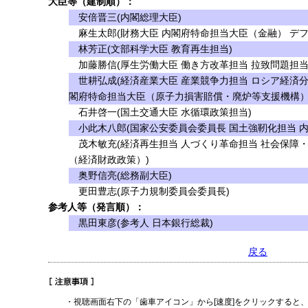
大臣等（建制順）：
安倍晋三(内閣総理大臣)
麻生太郎(財務大臣 内閣府特命担当大臣（金融） デフ
林芳正(文部科学大臣 教育再生担当)
加藤勝信(厚生労働大臣 働き方改革担当 拉致問題担当
世耕弘成(経済産業大臣 産業競争力担当 ロシア経済分
閣府特命担当大臣（原子力損害賠償・廃炉等支援機構）
石井啓一(国土交通大臣 水循環政策担当)
小此木八郎(国家公安委員会委員長 国土強靭化担当 内
茂木敏充(経済再生担当 人づくり革命担当 社会保障
（経済財政政策）)
奥野信亮(総務副大臣)
更田豊志(原子力規制委員会委員長)
参考人等（発言順）：
黒田東彦(参考人 日本銀行総裁)
戻る
・視聴画面右下の「歯車アイコン」から[速度]をクリックすると