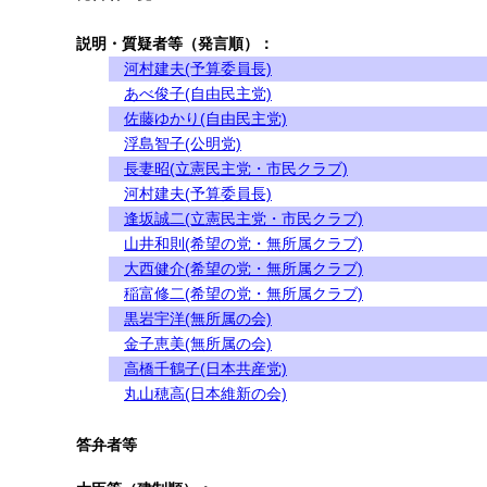
説明・質疑者等（発言順）：
河村建夫(予算委員長)
あべ俊子(自由民主党)
佐藤ゆかり(自由民主党)
浮島智子(公明党)
長妻昭(立憲民主党・市民クラブ)
河村建夫(予算委員長)
逢坂誠二(立憲民主党・市民クラブ)
山井和則(希望の党・無所属クラブ)
大西健介(希望の党・無所属クラブ)
稲富修二(希望の党・無所属クラブ)
黒岩宇洋(無所属の会)
金子恵美(無所属の会)
高橋千鶴子(日本共産党)
丸山穂高(日本維新の会)
答弁者等