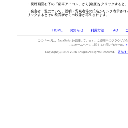
・視聴画面右下の「歯車アイコン」から[速度]をクリックすると
・発言者一覧について、説明・質疑者等の氏名がリンク表示され
リックするとその発言者からの映像が再生されます。
HOME
お知らせ
利用方法
FAQ
このページは、JavaScriptを使用しています。ご使用中のブラウザのJa
このホームページに関するお問い合わせは
こ
Copyright(C) 1999-2026 Shugiin All Rights Reserved.
著作権