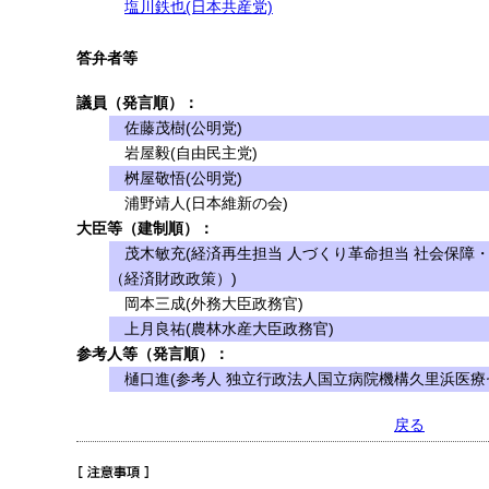
塩川鉄也(日本共産党)
答弁者等
議員（発言順）：
佐藤茂樹(公明党)
岩屋毅(自由民主党)
桝屋敬悟(公明党)
浦野靖人(日本維新の会)
大臣等（建制順）：
茂木敏充(経済再生担当 人づくり革命担当 社会保障
（経済財政政策）)
岡本三成(外務大臣政務官)
上月良祐(農林水産大臣政務官)
参考人等（発言順）：
樋口進(参考人 独立行政法人国立病院機構久里浜医療
戻る