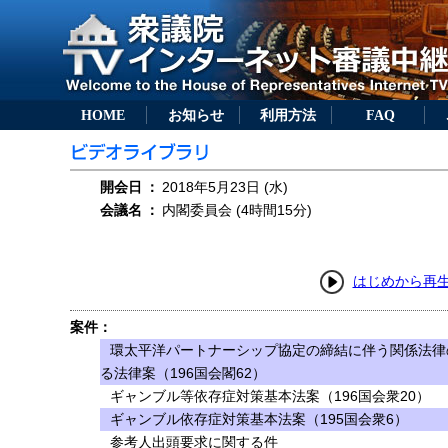
HOME
お知らせ
利用方法
FAQ
開会日
：
2018年5月23日 (水)
会議名
：
内閣委員会 (4時間15分)
はじめから再
案件：
環太平洋パートナーシップ協定の締結に伴う関係法律
る法律案（196国会閣62）
ギャンブル等依存症対策基本法案（196国会衆20）
ギャンブル依存症対策基本法案（195国会衆6）
参考人出頭要求に関する件