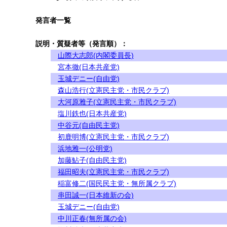
発言者一覧
説明・質疑者等（発言順）：
山際大志郎(内閣委員長)
宮本徹(日本共産党)
玉城デニー(自由党)
森山浩行(立憲民主党・市民クラブ)
大河原雅子(立憲民主党・市民クラブ)
塩川鉄也(日本共産党)
中谷元(自由民主党)
初鹿明博(立憲民主党・市民クラブ)
浜地雅一(公明党)
加藤鮎子(自由民主党)
福田昭夫(立憲民主党・市民クラブ)
稲富修二(国民民主党・無所属クラブ)
串田誠一(日本維新の会)
玉城デニー(自由党)
中川正春(無所属の会)