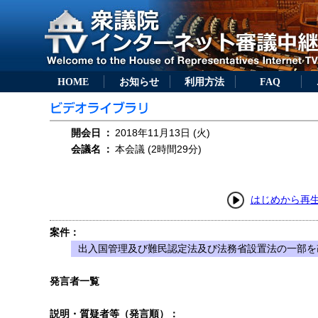
HOME
お知らせ
利用方法
FAQ
開会日
：
2018年11月13日 (火)
会議名
：
本会議 (2時間29分)
はじめから再
案件：
出入国管理及び難民認定法及び法務省設置法の一部を改
発言者一覧
説明・質疑者等（発言順）：