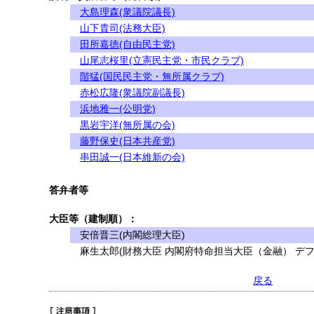
大島理森(衆議院議長)
山下貴司(法務大臣)
田所嘉徳(自由民主党)
山尾志桜里(立憲民主党・市民クラブ)
階猛(国民民主党・無所属クラブ)
赤松広隆(衆議院副議長)
浜地雅一(公明党)
黒岩宇洋(無所属の会)
藤野保史(日本共産党)
串田誠一(日本維新の会)
答弁者等
大臣等（建制順）：
安倍晋三(内閣総理大臣)
麻生太郎(財務大臣 内閣府特命担当大臣（金融） デフ
戻る