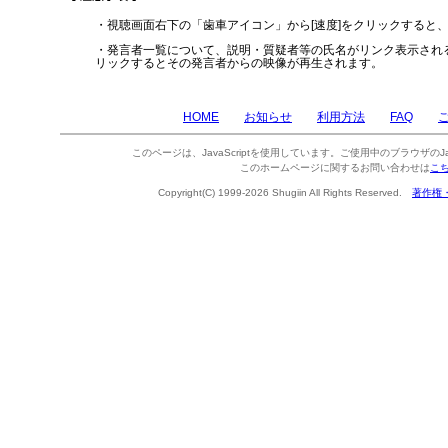
・視聴画面右下の「歯車アイコン」から[速度]をクリックすると
・発言者一覧について、説明・質疑者等の氏名がリンク表示され
リックするとその発言者からの映像が再生されます。
HOME
お知らせ
利用方法
FAQ
このページは、JavaScriptを使用しています。ご使用中のブラウザのJa
このホームページに関するお問い合わせは
こ
Copyright(C) 1999-2026 Shugiin All Rights Reserved.
著作権