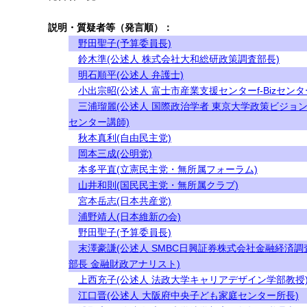
説明・質疑者等（発言順）：
野田聖子(予算委員長)
鈴木準(公述人 株式会社大和総研政策調査部長)
明石順平(公述人 弁護士)
小出宗昭(公述人 富士市産業支援センターf-Bizセンタ
三浦瑠麗(公述人 国際政治学者 東京大学政策ビジョ
センター講師)
秋本真利(自由民主党)
岡本三成(公明党)
本多平直(立憲民主党・無所属フォーラム)
山井和則(国民民主党・無所属クラブ)
宮本岳志(日本共産党)
浦野靖人(日本維新の会)
野田聖子(予算委員長)
末澤豪謙(公述人 SMBC日興証券株式会社金融経済調
部長 金融財政アナリスト)
上西充子(公述人 法政大学キャリアデザイン学部教授
江口晋(公述人 大阪府中央子ども家庭センター所長)