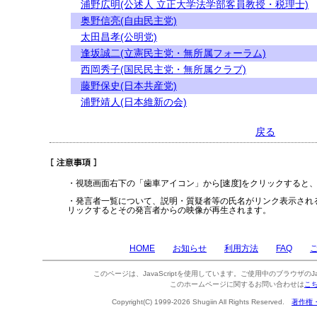
浦野広明(公述人 立正大学法学部客員教授・税理士)
奥野信亮(自由民主党)
太田昌孝(公明党)
逢坂誠二(立憲民主党・無所属フォーラム)
西岡秀子(国民民主党・無所属クラブ)
藤野保史(日本共産党)
浦野靖人(日本維新の会)
戻る
・視聴画面右下の「歯車アイコン」から[速度]をクリックすると
・発言者一覧について、説明・質疑者等の氏名がリンク表示され
リックするとその発言者からの映像が再生されます。
HOME
お知らせ
利用方法
FAQ
このページは、JavaScriptを使用しています。ご使用中のブラウザのJa
このホームページに関するお問い合わせは
こ
Copyright(C) 1999-2026 Shugiin All Rights Reserved.
著作権