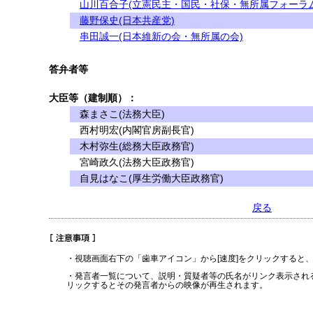
山川百合子(立憲民主・国民・社保・無所属フォーラム
藤野保史(日本共産党)
串田誠一(日本維新の会・無所属の会)
答弁者等
大臣等（建制順）：
森まさこ(法務大臣)
西村明宏(内閣官房副長官)
木村弥生(総務大臣政務官)
宮崎政久(法務大臣政務官)
自見はなこ(厚生労働大臣政務官)
戻る
・視聴画面右下の「歯車アイコン」から[速度]をクリックすると
・発言者一覧について、説明・質疑者等の氏名がリンク表示され
リックするとその発言者からの映像が再生されます。