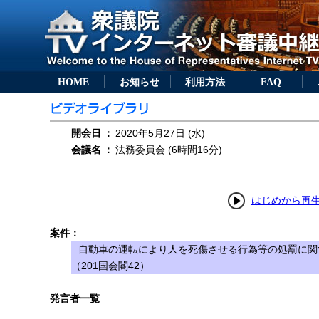
HOME
お知らせ
利用方法
FAQ
開会日
：
2020年5月27日 (水)
会議名
：
法務委員会 (6時間16分)
はじめから再
案件：
自動車の運転により人を死傷させる行為等の処罰に関
（201国会閣42）
発言者一覧