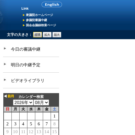
衆議院ホームページ
参議院審議中継
国会会議録検索ページ
文字の大きさ：
今日の審議中継
明日の中継予定
ビデオライブラリ
カレンダー検索
日
月
火
水
木
金
土
1
2
3
4
5
6
7
8
9
10
11
12
13
14
15