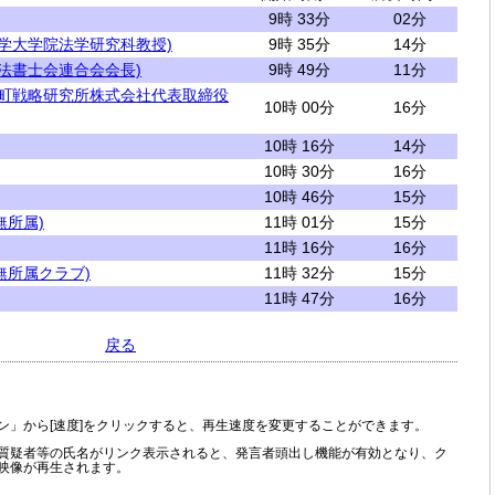
9時 33分
02分
大学大学院法学研究科教授)
9時 35分
14分
司法書士会連合会会長)
9時 49分
11分
井町戦略研究所株式会社代表取締役
10時 00分
16分
10時 16分
14分
10時 30分
16分
10時 46分
15分
無所属)
11時 01分
15分
11時 16分
16分
無所属クラブ)
11時 32分
15分
11時 47分
16分
戻る
ン」から[速度]をクリックすると、再生速度を変更することができます。
質疑者等の氏名がリンク表示されると、発言者頭出し機能が有効となり、ク
映像が再生されます。