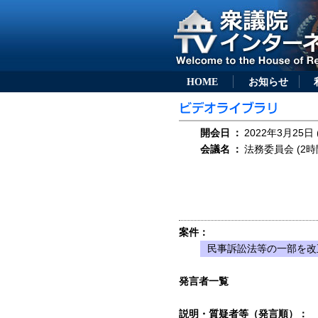
HOME
お知らせ
開会日
：
2022年3月25日 
会議名
：
法務委員会 (2時
案件：
民事訴訟法等の一部を改正
発言者一覧
説明・質疑者等（発言順）：