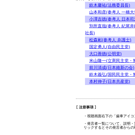
鈴木馨祐(法務委員長)
山本和彦(参考人 一橋
小澤吉徳(参考人 日本
別所直哉(参考人 紀尾
社長)
松森彬(参考人 弁護士)
国定勇人(自由民主党)
大口善徳(公明党)
米山隆一(立憲民主党・
前川清成(日本維新の会)
鈴木義弘(国民民主党・
本村伸子(日本共産党)
・視聴画面右下の「歯車アイコ
・発言者一覧について、説明・
リックするとその発言者からの