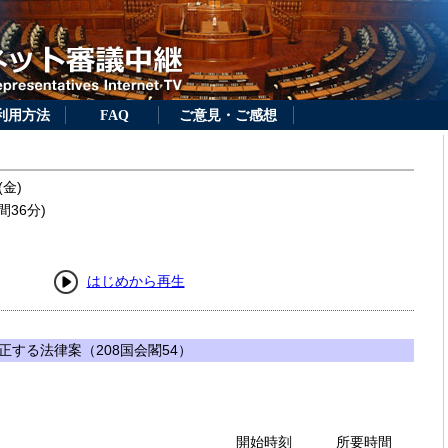
利用方法
FAQ
ご意見・ご感想
(金)
間36分)
はじめから再生
する法律案（208国会閣54）
開始時刻
所要時間