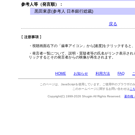
参考人等（発言順）：
黒田東彦(参考人 日本銀行総裁)
戻る
・視聴画面右下の「歯車アイコン」から[速度]をクリックすると
・発言者一覧について、説明・質疑者等の氏名がリンク表示され
リックするとその発言者からの映像が再生されます。
HOME
お知らせ
利用方法
FAQ
このページは、JavaScriptを使用しています。ご使用中のブラウザのJa
このホームページに関するお問い合わせは
こ
Copyright(C) 1999-2026 Shugiin All Rights Reserved.
著作権