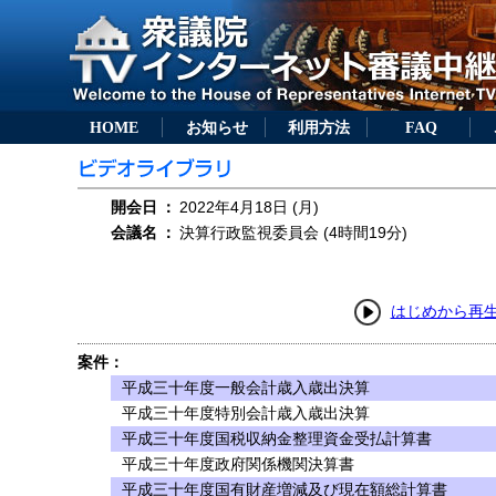
HOME
お知らせ
利用方法
FAQ
開会日
：
2022年4月18日 (月)
会議名
：
決算行政監視委員会 (4時間19分)
はじめから再
案件：
平成三十年度一般会計歳入歳出決算
平成三十年度特別会計歳入歳出決算
平成三十年度国税収納金整理資金受払計算書
平成三十年度政府関係機関決算書
平成三十年度国有財産増減及び現在額総計算書