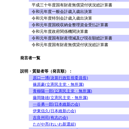
平成三十年度国有財産無償貸付状況総計算書
令和元年度一般会計歳入歳出決算
令和元年度特別会計歳入歳出決算
令和元年度国税収納金整理資金受払計算書
令和元年度政府関係機関決算書
令和元年度国有財産増減及び現在額総計算書
令和元年度国有財産無償貸付状況総計算書
発言者一覧
説明・質疑者等（発言順）：
原口一博(決算行政監視委員長)
篠原豪(立憲民主党・無所属)
青柳陽一郎(立憲民主党・無所属)
藤岡隆雄(立憲民主党・無所属)
一谷勇一郎(日本維新の会)
伊東信久(日本維新の会)
吉良州司(有志の会)
たがや亮(れいわ新選組)