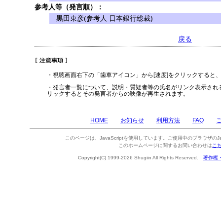
参考人等（発言順）：
黒田東彦(参考人 日本銀行総裁)
戻る
・視聴画面右下の「歯車アイコン」から[速度]をクリックすると
・発言者一覧について、説明・質疑者等の氏名がリンク表示され
リックするとその発言者からの映像が再生されます。
HOME
お知らせ
利用方法
FAQ
このページは、JavaScriptを使用しています。ご使用中のブラウザのJa
このホームページに関するお問い合わせは
こ
Copyright(C) 1999-2026 Shugiin All Rights Reserved.
著作権