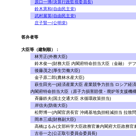
原口一博(決算行政監視委員長)
鈴木憲和(自由民主党)
武村展英(自由民主党)
庄子賢一(公明党)
答弁者等
大臣等（建制順）：
林芳正(外務大臣)
鈴木俊一(財務大臣 内閣府特命担当大臣（金融） デフ
後藤茂之(厚生労働大臣)
金子原二郎(農林水産大臣)
萩生田光一(経済産業大臣 産業競争力担当 ロシア経
内閣府特命担当大臣（原子力損害賠償・廃炉等支援機構
斉藤鉄夫(国土交通大臣 水循環政策担当)
岸信夫(防衛大臣)
松野博一(内閣官房長官 沖縄基地負担軽減担当 拉致問
岡本三成(財務副大臣)
高橋はるみ(文部科学大臣政務官兼内閣府大臣政務官兼
古谷一之(公正取引委員会委員長)