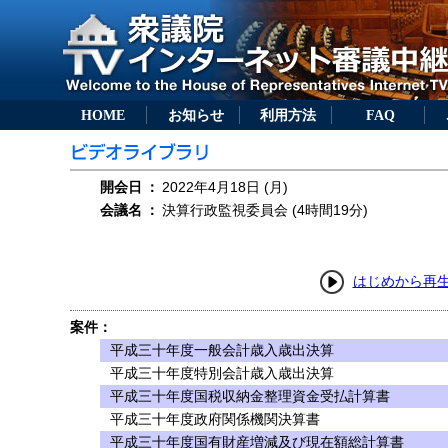
HOME
お知らせ
利用方法
FAQ
開会日
：
2022年4月18日 (月)
会議名
：
決算行政監視委員会 (4時間19分)
はじめから再
案件：
平成三十年度一般会計歳入歳出決算
平成三十年度特別会計歳入歳出決算
平成三十年度国税収納金整理資金受払計算書
平成三十年度政府関係機関決算書
平成三十年度国有財産増減及び現在額総計算書