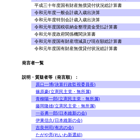
平成三十年度国有財産無償貸付状況総計算書
令和元年度一般会計歳入歳出決算
令和元年度特別会計歳入歳出決算
令和元年度国税収納金整理資金受払計算書
令和元年度政府関係機関決算書
令和元年度国有財産増減及び現在額総計算書
令和元年度国有財産無償貸付状況総計算書
発言者一覧
説明・質疑者等（発言順）：
原口一博(決算行政監視委員長)
篠原豪(立憲民主党・無所属)
青柳陽一郎(立憲民主党・無所属)
藤岡隆雄(立憲民主党・無所属)
一谷勇一郎(日本維新の会)
伊東信久(日本維新の会)
吉良州司(有志の会)
たがや亮(れいわ新選組)