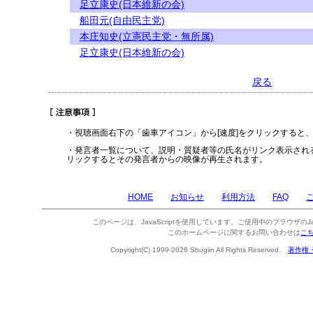
足立康史(日本維新の会)
船田元(自由民主党)
本庄知史(立憲民主党・無所属)
足立康史(日本維新の会)
戻る
・視聴画面右下の「歯車アイコン」から[速度]をクリックすると
・発言者一覧について、説明・質疑者等の氏名がリンク表示され
リックするとその発言者からの映像が再生されます。
HOME
お知らせ
利用方法
FAQ
このページは、JavaScriptを使用しています。ご使用中のブラウザのJa
このホームページに関するお問い合わせは
こ
Copyright(C) 1999-2026 Shugiin All Rights Reserved.
著作権