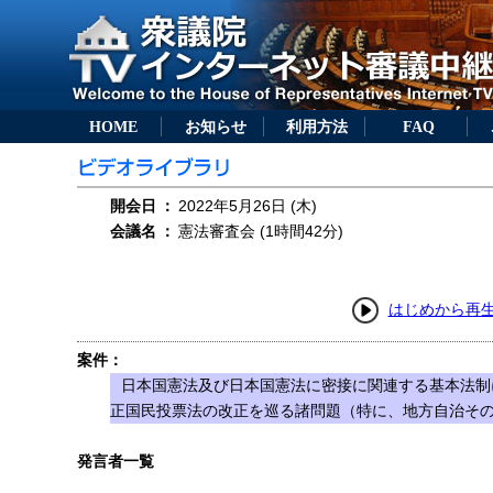
HOME
お知らせ
利用方法
FAQ
開会日
：
2022年5月26日 (木)
会議名
：
憲法審査会 (1時間42分)
はじめから再
案件：
日本国憲法及び日本国憲法に密接に関連する基本法制
正国民投票法の改正を巡る諸問題（特に、地方自治そ
発言者一覧