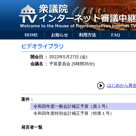
HOME
お知らせ
利用方法
FAQ
開会日
：
2022年5月27日 (金)
会議名
：
予算委員会 (5時間35分)
はじめから再
案件：
令和四年度一般会計補正予算（第１号）
令和四年度特別会計補正予算（特第１号）
発言者一覧