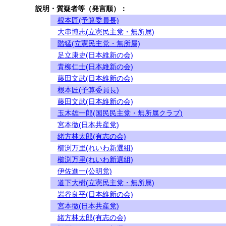
説明・質疑者等（発言順）：
根本匠(予算委員長)
大串博志(立憲民主党・無所属)
階猛(立憲民主党・無所属)
足立康史(日本維新の会)
青柳仁士(日本維新の会)
藤田文武(日本維新の会)
根本匠(予算委員長)
藤田文武(日本維新の会)
玉木雄一郎(国民民主党・無所属クラブ)
宮本徹(日本共産党)
緒方林太郎(有志の会)
櫛渕万里(れいわ新選組)
櫛渕万里(れいわ新選組)
伊佐進一(公明党)
道下大樹(立憲民主党・無所属)
岩谷良平(日本維新の会)
宮本徹(日本共産党)
緒方林太郎(有志の会)