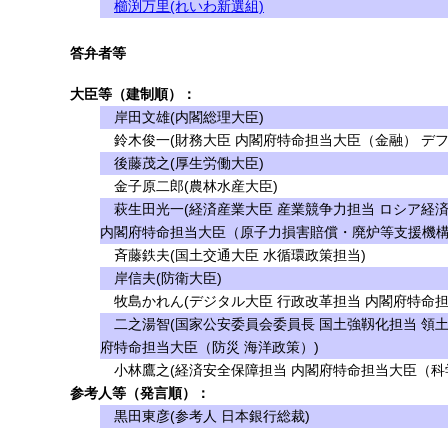
櫛渕万里(れいわ新選組)
答弁者等
大臣等（建制順）：
岸田文雄(内閣総理大臣)
鈴木俊一(財務大臣 内閣府特命担当大臣（金融） デフ
後藤茂之(厚生労働大臣)
金子原二郎(農林水産大臣)
萩生田光一(経済産業大臣 産業競争力担当 ロシア経
内閣府特命担当大臣（原子力損害賠償・廃炉等支援機構
斉藤鉄夫(国土交通大臣 水循環政策担当)
岸信夫(防衛大臣)
牧島かれん(デジタル大臣 行政改革担当 内閣府特命担
二之湯智(国家公安委員会委員長 国土強靱化担当 領土
府特命担当大臣（防災 海洋政策）)
小林鷹之(経済安全保障担当 内閣府特命担当大臣（科学
参考人等（発言順）：
黒田東彦(参考人 日本銀行総裁)