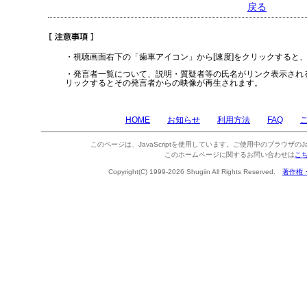
戻る
・視聴画面右下の「歯車アイコン」から[速度]をクリックすると
・発言者一覧について、説明・質疑者等の氏名がリンク表示され
リックするとその発言者からの映像が再生されます。
HOME
お知らせ
利用方法
FAQ
このページは、JavaScriptを使用しています。ご使用中のブラウザのJa
このホームページに関するお問い合わせは
こ
Copyright(C) 1999-2026 Shugiin All Rights Reserved.
著作権