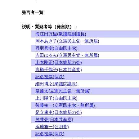
発言者一覧
説明・質疑者等（発言順）：
海江田万里(衆議院副議長)
岡本あき子(立憲民主党・無所属)
丹羽秀樹(自由民主党)
吉田はるみ(立憲民主党・無所属)
山本剛正(日本維新の会)
高橋千鶴子(日本共産党)
記名投票(採決)
細田博之(衆議院議長)
泉健太(立憲民主党・無所属)
上川陽子(自由民主党)
後藤祐一(立憲民主党・無所属)
足立康史(日本維新の会)
笠井亮(日本共産党)
浜地雅一(公明党)
記名投票(採決)