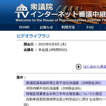
HOME
お知らせ
利用方法
FAQ
開会日
：
2022年6月9日 (木)
会議名
：
本会議 (4時間09分)
はじめから再
案件：
衆議院議長細田博之君不信任決議案（208国会決5）
岸田内閣不信任決議案（208国会決6）
情報監視審査会令和三年年次報告書についての発言
自動車損害賠償保障法及び特別会計に関する法律の一
36）