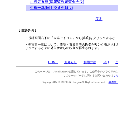
小野寺五典(情報監視審査会会長)
中根一幸(国土交通委員長)
戻る
・視聴画面右下の「歯車アイコン」から[速度]をクリックすると
・発言者一覧について、説明・質疑者等の氏名がリンク表示され
リックするとその発言者からの映像が再生されます。
HOME
お知らせ
利用方法
FAQ
このページは、JavaScriptを使用しています。ご使用中のブラウザのJa
このホームページに関するお問い合わせは
こ
Copyright(C) 1999-2026 Shugiin All Rights Reserved.
著作権