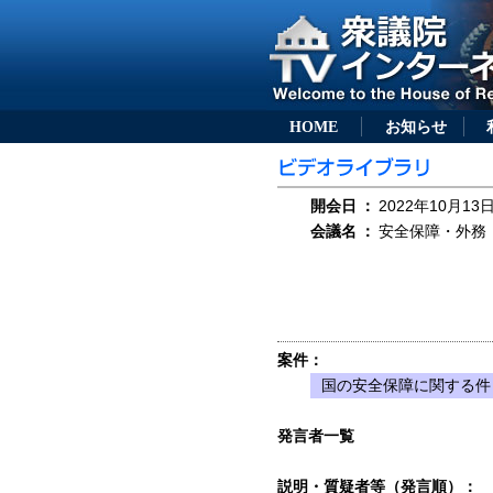
HOME
お知らせ
開会日
：
2022年10月13日
会議名
：
安全保障・外務・
案件：
国の安全保障に関する件
発言者一覧
説明・質疑者等（発言順）：