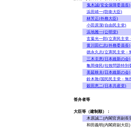
鬼木誠(安全保障委員長)
浜田靖一(防衛大臣)
林芳正(外務大臣)
小田原潔(自由民主党)
浜地雅一(公明党)
玄葉光一郎(立憲民主党
黄川田仁志(外務委員長)
徳永久志(立憲民主党・
三木圭恵(日本維新の会)
亀岡偉民(拉致問題特別
美延映夫(日本維新の会)
鈴木敦(国民民主党・無
穀田恵二(日本共産党)
答弁者等
大臣等（建制順）：
木原誠二(内閣官房副長官
和田義明(内閣府副大臣)