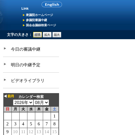
衆議院ホームページ
参議院審議中継
国会会議録検索ページ
文字の大きさ：
今日の審議中継
明日の中継予定
ビデオライブラリ
カレンダー検索
日
月
火
水
木
金
土
1
2
3
4
5
6
7
8
9
10
11
12
13
14
15