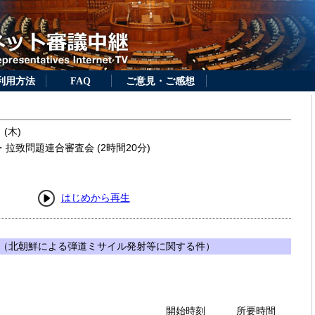
利用方法
FAQ
ご意見・ご感想
 (木)
拉致問題連合審査会 (2時間20分)
はじめから再生
（北朝鮮による弾道ミサイル発射等に関する件）
開始時刻
所要時間