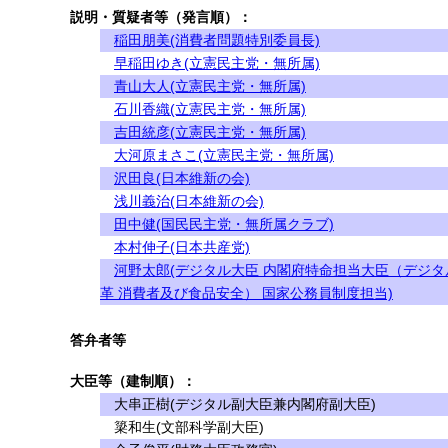
説明・質疑者等（発言順）：
稲田朋美(消費者問題特別委員長)
早稲田ゆき(立憲民主党・無所属)
青山大人(立憲民主党・無所属)
石川香織(立憲民主党・無所属)
吉田統彦(立憲民主党・無所属)
大河原まさこ(立憲民主党・無所属)
沢田良(日本維新の会)
浅川義治(日本維新の会)
田中健(国民民主党・無所属クラブ)
本村伸子(日本共産党)
河野太郎(デジタル大臣 内閣府特命担当大臣（デジタ
革 消費者及び食品安全） 国家公務員制度担当)
答弁者等
大臣等（建制順）：
大串正樹(デジタル副大臣兼内閣府副大臣)
簗和生(文部科学副大臣)