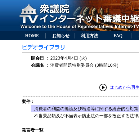
HOME
お知らせ
利用方法
FAQ
開会日
：
2023年4月4日 (火)
会議名
：
消費者問題特別委員会 (3時間10分)
はじめから再
案件：
消費者の利益の擁護及び増進等に関する総合的な対策
不当景品類及び不当表示防止法の一部を改正する法律案
発言者一覧