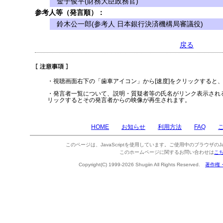
金子俊平(財務大臣政務官)
参考人等（発言順）：
鈴木公一郎(参考人 日本銀行決済機構局審議役)
戻る
・視聴画面右下の「歯車アイコン」から[速度]をクリックすると
・発言者一覧について、説明・質疑者等の氏名がリンク表示され
リックするとその発言者からの映像が再生されます。
HOME
お知らせ
利用方法
FAQ
このページは、JavaScriptを使用しています。ご使用中のブラウザのJa
このホームページに関するお問い合わせは
こ
Copyright(C) 1999-2026 Shugiin All Rights Reserved.
著作権