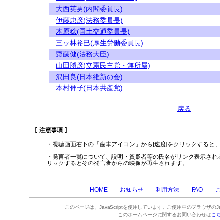
大西英男(内閣委員長)
伊藤忠彦(法務委員長)
木原稔(国土交通委員長)
三ッ林裕巳(厚生労働委員長)
齋藤健(法務大臣)
山田勝彦(立憲民主党・無所属)
沢田良(日本維新の会)
本村伸子(日本共産党)
戻る
・視聴画面右下の「歯車アイコン」から[速度]をクリックすると
・発言者一覧について、説明・質疑者等の氏名がリンク表示され
リックするとその発言者からの映像が再生されます。
HOME
お知らせ
利用方法
FAQ
このページは、JavaScriptを使用しています。ご使用中のブラウザのJa
このホームページに関するお問い合わせは
こ