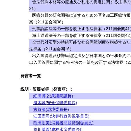
合法伐採木材等の流通及び利用の促進に関する法律の
31）
医療分野の研究開発に資するための匿名加工医療情報
案（211国会閣38）
刑事訴訟法等の一部を改正する法律案（211国会閣41
海上運送法等の一部を改正する法律案（211国会閣42
全世代対応型の持続可能な社会保障制度を構築するた
法律案（211国会閣16）
出入国管理及び難民認定法及び日本国との平和条約に
出入国管理に関する特例法の一部を改正する法律案（21
発言者一覧
説明・質疑者等（発言順）：
細田博之(衆議院議長)
鬼木誠(安全保障委員長)
古賀篤(環境委員長)
江田憲司(決算行政監視委員長)
稲田朋美(消費者問題特別委員長)
笹川博義(農林水産委員長)