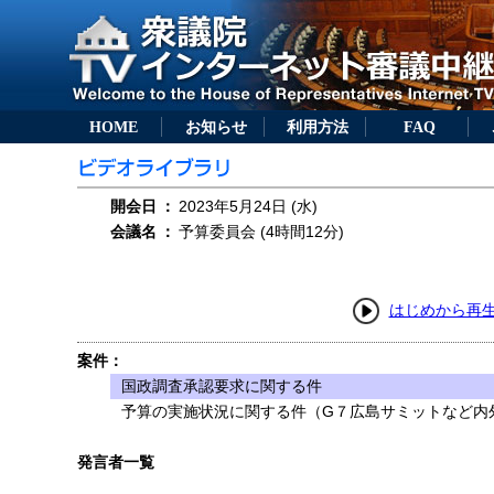
HOME
お知らせ
利用方法
FAQ
開会日
：
2023年5月24日 (水)
会議名
：
予算委員会 (4時間12分)
はじめから再
案件：
国政調査承認要求に関する件
予算の実施状況に関する件（G７広島サミットなど内
発言者一覧