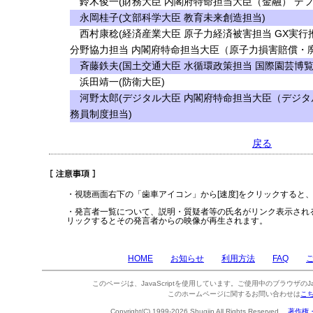
鈴木俊一(財務大臣 内閣府特命担当大臣（金融） デフ
永岡桂子(文部科学大臣 教育未来創造担当)
西村康稔(経済産業大臣 原子力経済被害担当 GX実行
分野協力担当 内閣府特命担当大臣（原子力損害賠償・
斉藤鉄夫(国土交通大臣 水循環政策担当 国際園芸博覧
浜田靖一(防衛大臣)
河野太郎(デジタル大臣 内閣府特命担当大臣（デジタ
務員制度担当)
戻る
・視聴画面右下の「歯車アイコン」から[速度]をクリックすると
・発言者一覧について、説明・質疑者等の氏名がリンク表示され
リックするとその発言者からの映像が再生されます。
HOME
お知らせ
利用方法
FAQ
このページは、JavaScriptを使用しています。ご使用中のブラウザのJa
このホームページに関するお問い合わせは
こ
Copyright(C) 1999-2026 Shugiin All Rights Reserved.
著作権