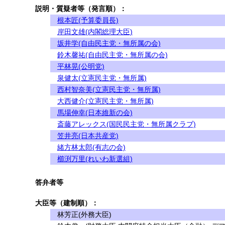
説明・質疑者等（発言順）：
根本匠(予算委員長)
岸田文雄(内閣総理大臣)
坂井学(自由民主党・無所属の会)
鈴木馨祐(自由民主党・無所属の会)
平林晃(公明党)
泉健太(立憲民主党・無所属)
西村智奈美(立憲民主党・無所属)
大西健介(立憲民主党・無所属)
馬場伸幸(日本維新の会)
斎藤アレックス(国民民主党・無所属クラブ)
笠井亮(日本共産党)
緒方林太郎(有志の会)
櫛渕万里(れいわ新選組)
答弁者等
大臣等（建制順）：
林芳正(外務大臣)