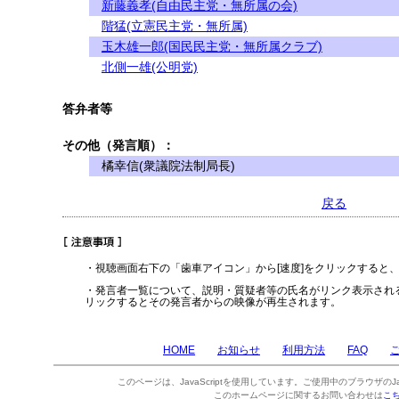
新藤義孝(自由民主党・無所属の会)
階猛(立憲民主党・無所属)
玉木雄一郎(国民民主党・無所属クラブ)
北側一雄(公明党)
答弁者等
その他（発言順）：
橘幸信(衆議院法制局長)
戻る
・視聴画面右下の「歯車アイコン」から[速度]をクリックすると
・発言者一覧について、説明・質疑者等の氏名がリンク表示され
リックするとその発言者からの映像が再生されます。
HOME
お知らせ
利用方法
FAQ
このページは、JavaScriptを使用しています。ご使用中のブラウザのJa
このホームページに関するお問い合わせは
こ