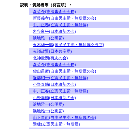
説明・質疑者等（発言順）：
森英介(憲法審査会会長)
新藤義孝(自由民主党・無所属の会)
中川正春(立憲民主党・無所属)
岩谷良平(日本維新の会)
浜地雅一(公明党)
玉木雄一郎(国民民主党・無所属クラブ)
赤嶺政賢(日本共産党)
北神圭朗(有志の会)
森英介(憲法審査会会長)
柴山昌彦(自由民主党・無所属の会)
近藤昭一(立憲民主党・無所属)
小野泰輔(日本維新の会)
中川正春(立憲民主党・無所属)
小野泰輔(日本維新の会)
浜地雅一(公明党)
浜地雅一(公明党)
山下貴司(自由民主党・無所属の会)
階猛(立憲民主党・無所属)