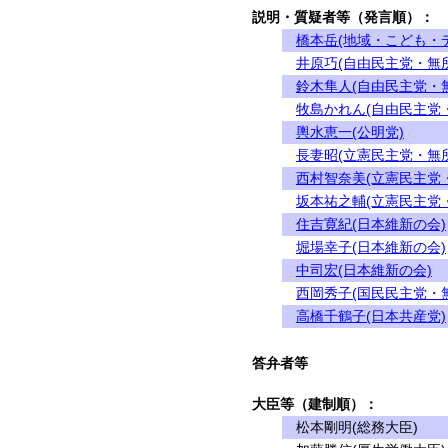
説明・質疑者等（発言順）：
橋本岳(地域・こども・
井原巧(自由民主党・無
鈴木隼人(自由民主党・
牧島かれん(自由民主党
輿水恵一(公明党)
長妻昭(立憲民主党・無
西村智奈美(立憲民主党
坂本祐之輔(立憲民主党
住吉寛紀(日本維新の会)
堀場幸子(日本維新の会)
中司宏(日本維新の会)
西岡秀子(国民民主党・
高橋千鶴子(日本共産党)
答弁者等
大臣等（建制順）：
松本剛明(総務大臣)