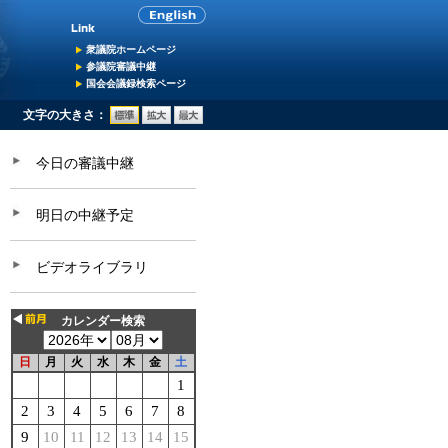
衆議院ホームページ
参議院審議中継
国会会議録検索ページ
文字の大きさ：
今日の審議中継
明日の中継予定
ビデオライブラリ
カレンダー検索
日
月
火
水
木
金
土
1
2
3
4
5
6
7
8
9
10
11
12
13
14
15