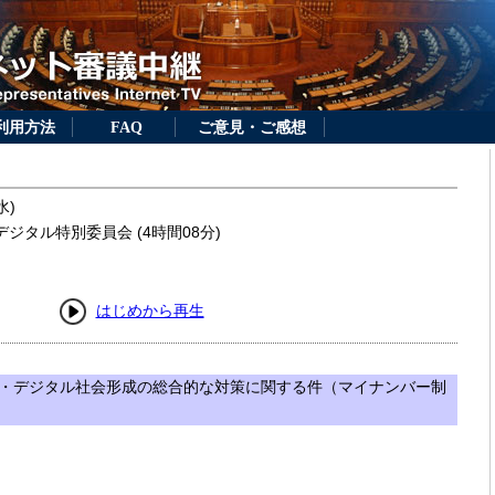
利用方法
FAQ
ご意見・ご感想
水)
ジタル特別委員会 (4時間08分)
はじめから再生
・デジタル社会形成の総合的な対策に関する件（マイナンバー制