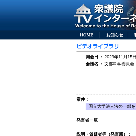
HOME
お知らせ
開会日
：
2023年11月15日
会議名
：
文部科学委員会 (
案件：
国立大学法人法の一部を改
発言者一覧
説明・質疑者等（発言順）：