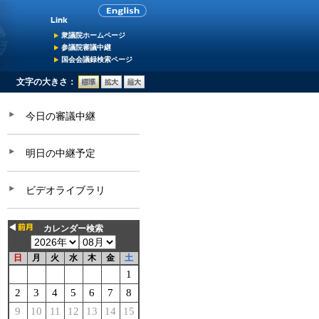
衆議院ホームページ
参議院審議中継
国会会議録検索ページ
文字の大きさ：
今日の審議中継
明日の中継予定
ビデオライブラリ
カレンダー検索
日
月
火
水
木
金
土
1
2
3
4
5
6
7
8
9
10
11
12
13
14
15