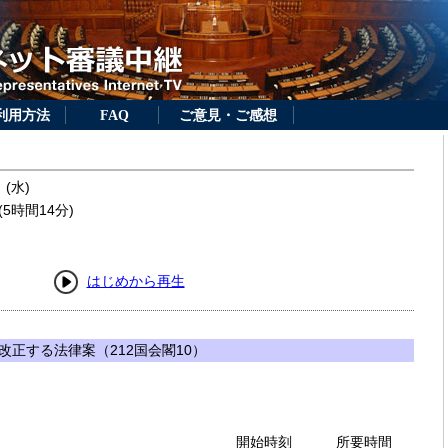
利用方法
FAQ
ご意見・ご感想
 (水)
5時間14分)
はじめから再生
正する法律案（212国会閣10）
開始時刻
所要時間