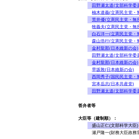
田野瀬太道(文部科学委
柚木道義(立憲民主党・
荒井優(立憲民主党・無
牧義夫(立憲民主党・無
白石洋一(立憲民主党・
森山浩行(立憲民主党・
金村龍那(日本維新の会)
田野瀬太道(文部科学委
金村龍那(日本維新の会)
早坂敦(日本維新の会)
西岡秀子(国民民主党・
宮本岳志(日本共産党)
田野瀬太道(文部科学委
答弁者等
大臣等（建制順）：
盛山正仁(文部科学大臣)
瀬戸隆一(財務大臣政務官