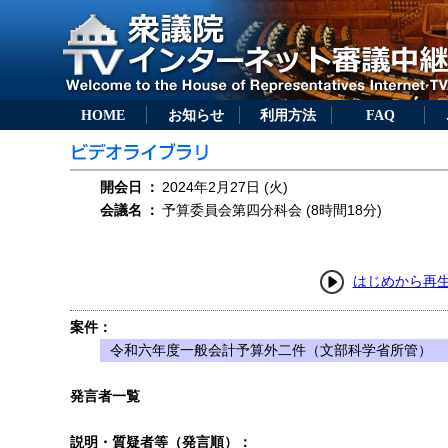
HOME
お知らせ
利用方法
FAQ
開会日
：
2024年2月27日 (火)
会議名
：
予算委員会第四分科会 (8時間18分)
はじめから再
案件：
令和六年度一般会計予算外二件（文部科学省所管）
発言者一覧
説明・質疑者等（発言順）：