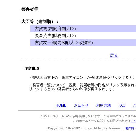
答弁者等
大臣等（建制順）：
古賀篤(内閣府副大臣)
矢倉克夫(財務副大臣)
古賀友一郎(内閣府大臣政務官)
戻る
・視聴画面右下の「歯車アイコン」から[速度]をクリックすると
・発言者一覧について、説明・質疑者等の氏名がリンク表示され
リックするとその発言者からの映像が再生されます。
HOME
お知らせ
利用方法
FAQ
このページは、JavaScriptを使用しています。ご使用中のブラウザのJa
このホームページに関するお問い合わせは
こ
Copyright(C) 1999-2026 Shugiin All Rights Reserved.
著作権