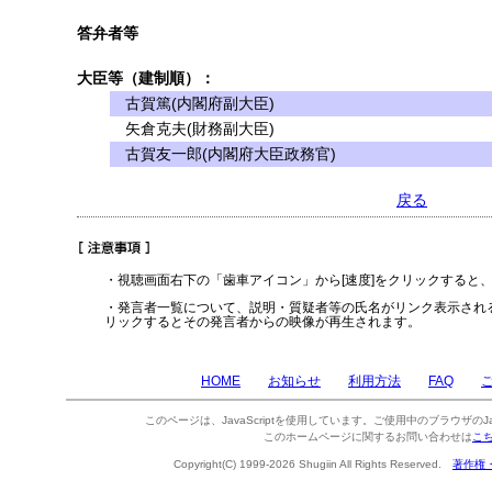
答弁者等
大臣等（建制順）：
古賀篤(内閣府副大臣)
矢倉克夫(財務副大臣)
古賀友一郎(内閣府大臣政務官)
戻る
・視聴画面右下の「歯車アイコン」から[速度]をクリックすると
・発言者一覧について、説明・質疑者等の氏名がリンク表示され
リックするとその発言者からの映像が再生されます。
HOME
お知らせ
利用方法
FAQ
このページは、JavaScriptを使用しています。ご使用中のブラウザのJa
このホームページに関するお問い合わせは
こ
Copyright(C) 1999-2026 Shugiin All Rights Reserved.
著作権