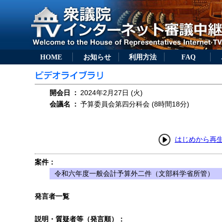
HOME
お知らせ
利用方法
FAQ
開会日
：
2024年2月27日 (火)
会議名
：
予算委員会第四分科会 (8時間18分)
はじめから再
案件：
令和六年度一般会計予算外二件（文部科学省所管）
発言者一覧
説明・質疑者等（発言順）：